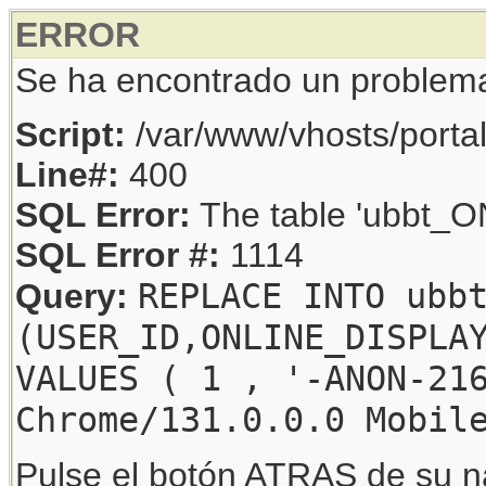
ERROR
Se ha encontrado un problem
Script:
/var/www/vhosts/porta
Line#:
400
SQL Error:
The table 'ubbt_ON
SQL Error #:
1114
REPLACE INTO ubb
Query:
(USER_ID,ONLINE_DISPLA
VALUES ( 1 , '-ANON-21
Chrome/131.0.0.0 Mobil
Pulse el botón ATRAS de su na