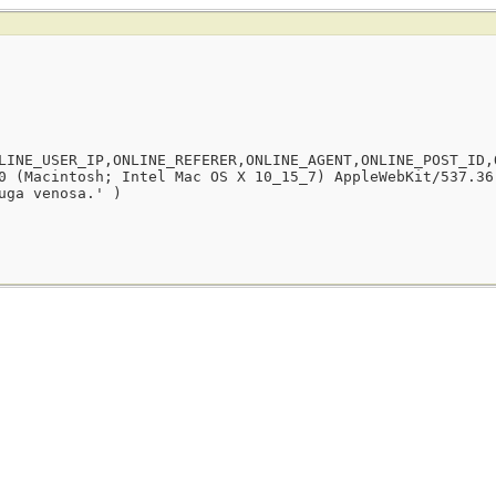
LINE_USER_IP,ONLINE_REFERER,ONLINE_AGENT,ONLINE_POST_ID,
0 (Macintosh; Intel Mac OS X 10_15_7) AppleWebKit/537.36
uga venosa.' )