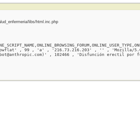
ud_enfermeria/libs/html.inc.php
NE_SCRIPT_NAME,ONLINE_BROWSING_FORUM,ONLINE_USER_TYPE,ON
owflat' , 99 , 'a' , '216.73.216.203' , '' , 'Mozilla/5.
bot@anthropic.com)' , 102466 , 'Disfunción erectil por f