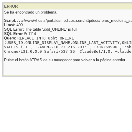
ERROR
Se ha encontrado un problema.
Script:
/var/www/vhosts/portalesmedicos.com/httpdocs/foros_medicina_sal
Line#:
400
SQL Error:
The table 'ubbt_ONLINE' is full
SQL Error #:
1114
Query:
REPLACE INTO ubbt_ONLINE
(USER_ID,ONLINE_DISPLAY_NAME,ONLINE_LAST_ACTIVITY,ONLI
VALUES ( 1 , '-ANON-216.73.216.203' , 1786269996 , 'sh
Chrome/131.0.0.0 Safari/537.36; ClaudeBot/1.0; +claude
Pulse el botón ATRAS de su navegador para volver a la página anterior.