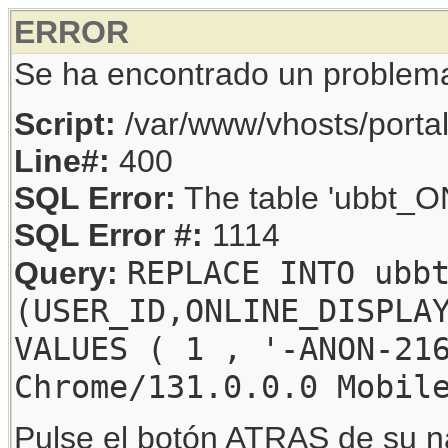
ERROR
Se ha encontrado un problem
Script:
/var/www/vhosts/porta
Line#:
400
SQL Error:
The table 'ubbt_ON
SQL Error #:
1114
REPLACE INTO ubb
Query:
(USER_ID,ONLINE_DISPLA
VALUES ( 1 , '-ANON-21
Chrome/131.0.0.0 Mobil
Pulse el botón ATRAS de su na