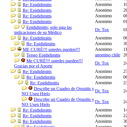
Anonimo
1
Re: Epididimitis
Anonimo
2
Re: Epididimitis
Anonimo
0
Re: Epididimitis
Anonimo
0
Re: Epididimitis
Epididimitis; solo siga las
Dr. Tox
0
indicaciones de su Médico
Anonimo
0
Re: Epididimitis
Anonimo
3
Re: Epididimitis
Anonimo
1
ME CURÉ!!! ustedes pueden!!!
anomino chile
2
Tengo Epididimitis
Me CURÉ!!! ustedes pueden!!!
Dr. Tox
2
Gracias por el Aporte
Anonimo
2
Re: Epididimitis
Anonimo
0
Re: Epididimitis
Anonimo
2
Re: Epididimitis
Describe un Cuadro de Orquitis y
Dr. Tox
2
NO Usen Hielo
Describe un Cuadro de Orquitis y
Dr. Tox
2
NO Usen Hielo
Anonimo
1
Re: Epididimitis
Anonimo
2
Re: Epididimitis
Anonimo
3
Re: Epididimitis
Anonimo
2