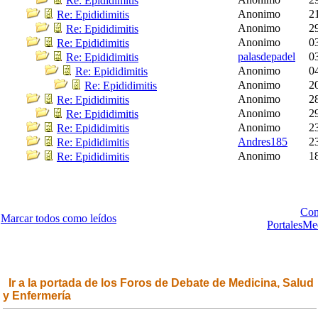
Re: Epididimitis
Anonimo
2
Re: Epididimitis
Anonimo
2
Re: Epididimitis
Anonimo
0
Re: Epididimitis
palasdepadel
0
Re: Epididimitis
Anonimo
0
Re: Epididimitis
Anonimo
2
Re: Epididimitis
Anonimo
2
Re: Epididimitis
Anonimo
2
Re: Epididimitis
Anonimo
2
Re: Epididimitis
Andres185
2
Re: Epididimitis
Anonimo
1
Re: Epididimitis
Con
Marcar todos como leídos
PortalesMe
Ir a la portada de los Foros de Debate de Medicina, Salud
y Enfermería