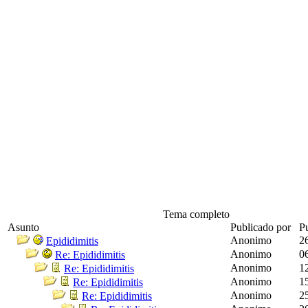
Tema completo
Asunto
Publicado por
Pu
Anonimo
2
Epididimitis
Anonimo
0
Re: Epididimitis
Anonimo
1
Re: Epididimitis
Anonimo
1
Re: Epididimitis
Anonimo
2
Re: Epididimitis