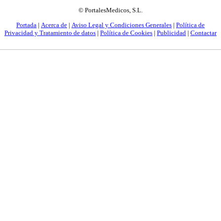
© PortalesMedicos, S.L.
Portada
|
Acerca de
|
Aviso Legal y Condiciones Generales
|
Política de
Privacidad y Tratamiento de datos
|
Política de Cookies
|
Publicidad
|
Contactar