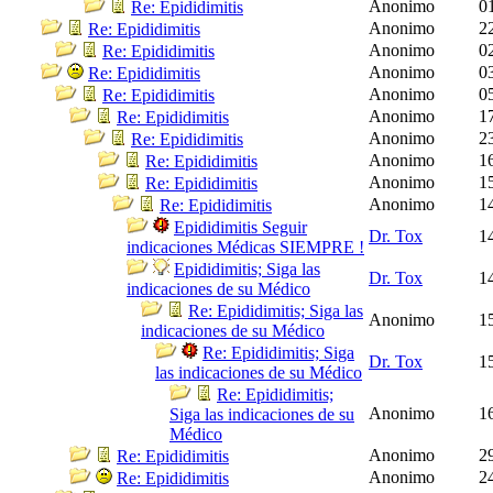
Anonimo
0
Re: Epididimitis
Anonimo
2
Re: Epididimitis
Anonimo
0
Re: Epididimitis
Anonimo
0
Re: Epididimitis
Anonimo
0
Re: Epididimitis
Anonimo
1
Re: Epididimitis
Anonimo
2
Re: Epididimitis
Anonimo
1
Re: Epididimitis
Anonimo
1
Re: Epididimitis
Anonimo
1
Re: Epididimitis
Epididimitis Seguir
Dr. Tox
1
indicaciones Médicas SIEMPRE !
Epididimitis; Siga las
Dr. Tox
1
indicaciones de su Médico
Re: Epididimitis; Siga las
Anonimo
1
indicaciones de su Médico
Re: Epididimitis; Siga
Dr. Tox
1
las indicaciones de su Médico
Re: Epididimitis;
Anonimo
1
Siga las indicaciones de su
Médico
Anonimo
2
Re: Epididimitis
Anonimo
2
Re: Epididimitis