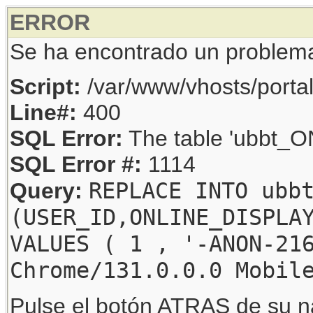
ERROR
Se ha encontrado un problem
Script:
/var/www/vhosts/porta
Line#:
400
SQL Error:
The table 'ubbt_ON
SQL Error #:
1114
REPLACE INTO ubb
Query:
(USER_ID,ONLINE_DISPLA
VALUES ( 1 , '-ANON-21
Chrome/131.0.0.0 Mobil
Pulse el botón ATRAS de su na