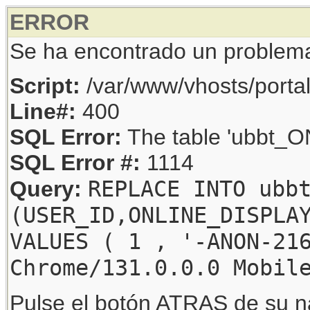
ERROR
Se ha encontrado un problem
Script:
/var/www/vhosts/porta
Line#:
400
SQL Error:
The table 'ubbt_ON
SQL Error #:
1114
REPLACE INTO ubb
Query:
(USER_ID,ONLINE_DISPLA
VALUES ( 1 , '-ANON-21
Chrome/131.0.0.0 Mobil
Pulse el botón ATRAS de su na