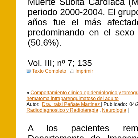
Muerte Súbita Cardíaca (
periodo 2000-2004. El grup
años fue el más afectad
predominando en el sexo 
(50.6%).
Vol. III; nº 7; 135
Texto Completo
Imprimir
»
Comportamiento clinico-epidemiologico y tomogra
hematoma intraparenquimatoso del adulto
Autor:
Dra. Iraisi Peñate Martínez
| Publicado: 04/
Radiodiagnostico y Radioterapia
,
Neurologia
|
A los pacientes remi