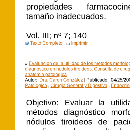
propiedades farmacoci
tamaño inadecuados.
Vol. III; nº 7; 140
Texto Completo
Imprimir
»
Evaluacion de la utilidad de los metodos morfolo
diagnostico en nodulos tiroideos. Consulta de cirug
anatomia patologica
Autor:
Dra. Caren González
| Publicado: 04/25/20
Patologica
,
Cirugia General y Digestiva
,
Endocrino
Objetivo: Evaluar la utili
métodos diagnóstico morf
nódulos tiroideos de pac