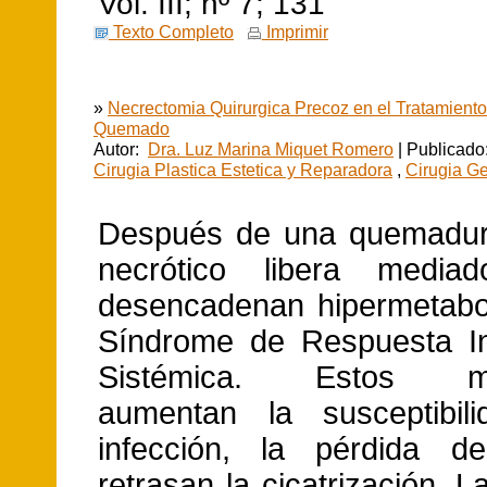
Vol. III; nº 7; 13
1
Texto Completo
Imprimir
»
Necrectomia Quirurgica Precoz en el Tratamiento
Quemado
Autor:
Dra. Luz Marina Miquet Romero
| Publicado
Cirugia Plastica Estetica y Reparadora
,
Cirugia Ge
Después de una quemadura
necrótico libera media
desencadenan hipermetabo
Síndrome de Respuesta In
Sistémica. Estos me
aumentan la susceptibil
infección, la pérdida 
retrasan la cicatrización. 