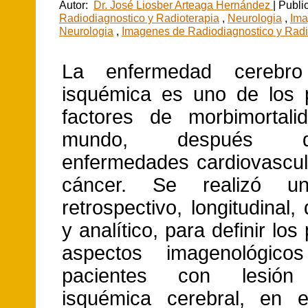
Autor:
Dr. José Liosber Arteaga Hernández
| Publi
Radiodiagnostico y Radioterapia
,
Neurologia
,
Ima
Neurologia
,
Imagenes de Radiodiagnostico y Radi
La enfermedad cerebro
isquémica es uno de los p
factores de morbimortali
mundo, después 
enfermedades cardiovascul
cáncer. Se realizó un
retrospectivo, longitudinal, 
y analítico, para definir los
aspectos imagenológic
pacientes con lesión 
isquémica cerebral, en e