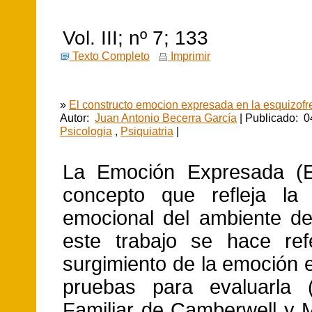
Vol. III; nº 7; 133
Texto Completo
Imprimir
»
El constructo emocion expresada en la esquizofr
Autor:
Juan Antonio Becerra García
| Publicado: 0
Psicologia
,
Psiquiatria
|
La Emoción Expresada (
concepto que refleja la 
emocional del ambiente d
este trabajo se hace ref
surgimiento de la emoción 
pruebas para evaluarla (
Familiar de Camberwell y 