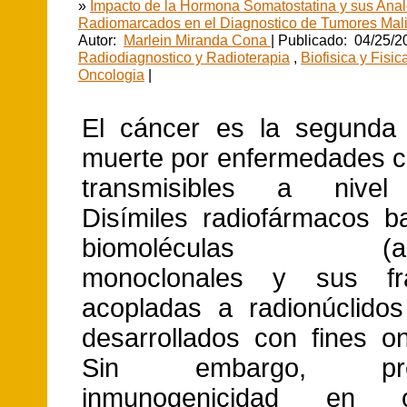
»
Impacto de la Hormona Somatostatina y sus Ana
Radiomarcados en el Diagnostico de Tumores Mal
Autor:
Marlein Miranda Cona
| Publicado: 04/25/2
Radiodiagnostico y Radioterapia
,
Biofisica y Fisi
Oncologia
|
El cáncer es la segunda
muerte por enfermedades c
transmisibles a nivel
Disímiles radiofármacos 
biomoléculas (anti
monoclonales y sus fr
acopladas a radionúclido
desarrollados con fines on
Sin embargo, pres
inmunogenicidad en oc