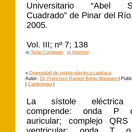
Universitario “Abel S
Cuadrado” de Pinar del Río
2005.
Vol. III; nº 7; 138
Texto Completo
Imprimir
»
Diversidad de sistole electrica cardiaca
Autor:
Dr. Francisco Ramon Breijo Marquez
| Publ
|
Cardiologia
|
La sístole eléctrica 
comprende: onda P o
auricular; complejo QRS 
ventricular; onda T o