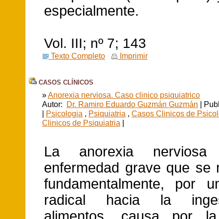
especialmente.
Vol. III; nº 7; 143
Texto Completo
Imprimir
CASOS CLÍNICOS
»
Anorexia nerviosa. Caso clinico psiquiatrico
Autor:
Dr. Ramiro Eduardo Guzmán Guzmán
| Pub
|
Psicologia
,
Psiquiatria
,
Casos Clinicos de Psico
Clinicos de Psiquiatria
|
La anorexia nervios
enfermedad grave que se m
fundamentalmente, por u
radical hacia la inge
alimentos, causa por l