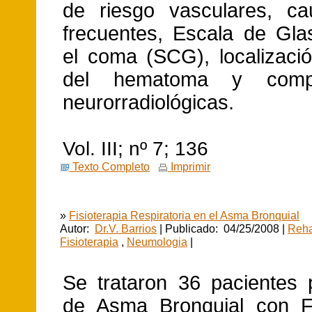
de riesgo vasculares, c
frecuentes, Escala de Gl
el coma (SCG), localizaci
del hematoma y compli
neurorradiológicas.
Vol. III; nº 7; 136
Texto Completo
Imprimir
»
Fisioterapia Respiratoria en el Asma Bronquial
Autor:
Dr.V. Barrios
| Publicado: 04/25/2008 |
Reha
Fisioterapia
,
Neumologia
|
Se trataron 36 pacientes 
de Asma Bronquial con Fi