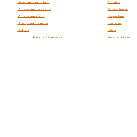
¨
¨
Último número editado
Artículos
¨
¨
Publicaciones recientes
Casos Clínicos
¨
¨
Publicaciones RSS
Diapositivas
¨
¨
Suscripción vía e-mail
Imágenes
¨
¨
Widgets
Libros
¨
Buscar Publicaciones
Tesis Doctorales