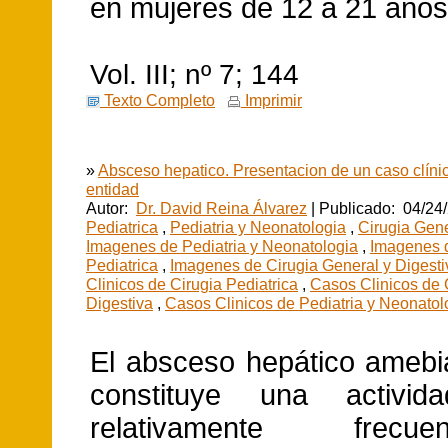
en mujeres de 12 a 21 años
Vol. III; nº 7; 144
Texto Completo
Imprimir
»
Absceso hepatico. Presentacion de un caso clínic
entidad
Autor:
Dr. David Reina Álvarez
| Publicado: 04/24
Pediatrica
,
Pediatria y Neonatologia
,
Cirugia Gene
Imagenes de Pediatria y Neonatologia
,
Imagenes d
Pediatrica
,
Imagenes de Cirugia General y Digesti
Clinicos de Cirugia Pediatrica
,
Casos Clinicos de 
Digestiva
,
Casos Clinicos de Pediatria y Neonatol
El absceso hepático ameb
constituye una activida
relativamente frec