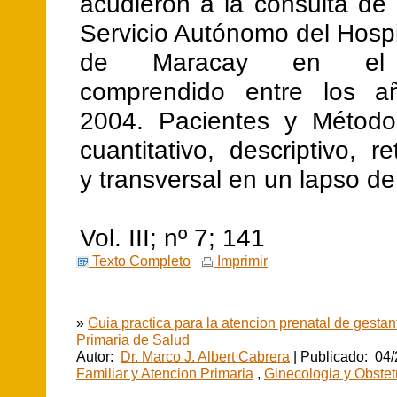
acudieron a la consulta de 
Servicio Autónomo del Hospi
de Maracay en el 
comprendido entre los a
2004. Pacientes y Método
cuantitativo, descriptivo, re
y transversal en un lapso de
Vol. III; nº 7; 141
Texto Completo
Imprimir
»
Guia practica para la atencion prenatal de gestan
Primaria de Salud
Autor:
Dr. Marco J. Albert Cabrera
| Publicado: 04/
Familiar y Atencion Primaria
,
Ginecologia y Obstetr