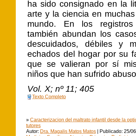
ha sido consignado en la lit
arte y la ciencia en muchas
mundo. En los registros 
también abundan los caso
descuidados, débiles y ma
echados del hogar por su f
que se valieran por sí m
niños que han sufrido abuso
V
ol.
X
; nº
11
;
405
Texto Completo
»
Caracterizacion del maltrato infantil desde la opt
tutores
Autor:
Dra. Magalis Matos Matos
| Publicado: 25/06