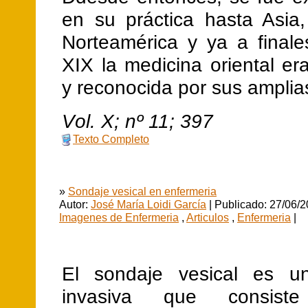
en su práctica hasta Asia
Norteamérica y ya a finale
XIX la medicina oriental e
y reconocida por sus amplia
V
ol.
X
; nº
11
;
397
Texto Completo
»
Sondaje vesical en enfermeria
Autor:
José María Loidi García
| Publicado: 27/06/2
Imagenes de Enfermeria
,
Articulos
,
Enfermeria
|
El sondaje vesical es un
invasiva que consis