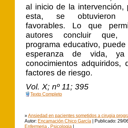
al inicio de la intervención,
esta, se obtuvieron r
favorables. Lo que permi
autores concluir que,
programa educativo, puede 
esperanza de vida, ya
conocimientos adquiridos, 
factores de riesgo.
V
ol.
X
; nº
11
;
395
Texto Completo
»
Ansiedad en pacientes sometidos a cirugia prog
Autor:
Encarnación Chico García
| Publicado: 29/0
Enfermeria
,
Psicologia
|