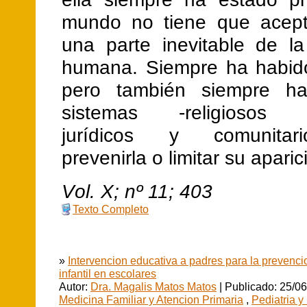
mundo no tiene que acept
una parte inevitable de la
humana. Siempre ha habido
pero también siempre ha
sistemas -religiosos fil
jurídicos y comunitar
prevenirla o limitar su aparic
V
ol.
X
; nº
11
;
403
Texto Completo
»
Intervencion educativa a padres para la prevenci
infantil en escolares
Autor:
Dra. Magalis Matos Matos
| Publicado: 25/06
Medicina Familiar y Atencion Primaria
,
Pediatria y