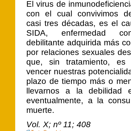
El virus de inmunodeficien
con el cual convivimos d
casi tres décadas, es el c
SIDA, enfermedad co
debilitante adquirida más 
por relaciones sexuales de
que, sin tratamiento, es
vencer nuestras potenciali
plazo de tiempo más o men
llevarnos a la debilidad 
eventualmente, a la consu
muerte.
V
ol.
X
; nº
11
;
408