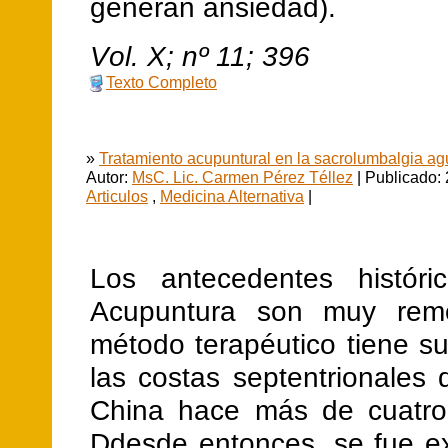
generan ansiedad).
V
ol.
X
; nº
11
;
396
Texto Completo
»
Tratamiento acupuntural en la sacrolumbalgia a
Autor:
MsC. Lic. Carmen Pérez Téllez
| Publicado: 
Articulos
,
Medicina Alternativa
|
Los antecedentes históri
Acupuntura son muy remo
método terapéutico tiene s
las costas septentrionales
China hace más de cuatro
Ddesde entonces, se fue e