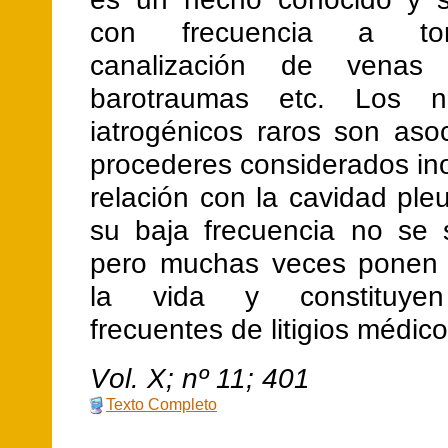
con frecuencia a tora
canalización de venas c
barotraumas etc. Los n
iatrogénicos raros son aso
procederes considerados in
relación con la cavidad ple
su baja frecuencia no se
pero muchas veces ponen 
la vida y constituyen
frecuentes de litigios médico
V
ol.
X
; nº
11
;
401
Texto Completo