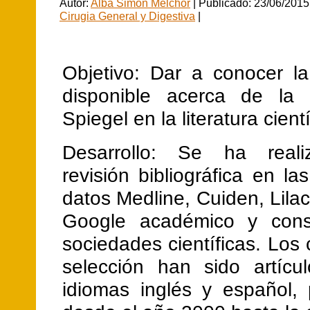
Autor:
Alba Simón Melchor
| Publicado: 23/06/2015
Cirugia General y Digestiva
|
Objetivo: Dar a conocer la
disponible acerca de la 
Spiegel en la literatura cientí
Desarrollo: Se ha real
revisión bibliográfica en l
datos Medline, Cuiden, Lilac
Google académico y cons
sociedades científicas. Los c
selección han sido artícu
idiomas inglés y español, 