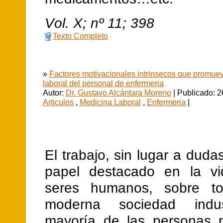
V
ol.
X
; nº
11
;
398
Texto Completo
»
Factores motivacionales intrinsecos que promuev
laboral del personal de enfermeria
Autor:
Dr. Gustavo Alcántara Moreno
| Publicado: 2
Articulos
,
Medicina Laboral
,
Enfermeria
|
El trabajo, sin lugar a duda
papel destacado en la vi
seres humanos, sobre t
moderna sociedad indus
mayoría de las personas 