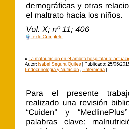
demográficas y otras relac
el maltrato hacia los niños.
V
ol.
X
; nº
11
;
406
Texto Completo
»
La malnutricion en el ambito hospitalario: actuac
Autor:
Isabel Segura Quiles
| Publicado: 25/06/201
Endocrinologia y Nutricion
,
Enfermeria
|
Para el presente trab
realizado una revisión bibli
“Cuiden” y “MedlinePlus
palabras clave: malnutrici