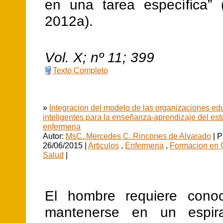
en una tarea específica” (
2012a).
V
ol.
X
; nº
11
;
399
Texto Completo
»
Integracion del modelo de las organizaciones ed
inteligentes para la enseñanza-aprendizaje del est
enfermeria
Autor:
MsC. Mercedes C. Rincones de Alvarado
| P
26/06/2015 |
Articulos
,
Enfermeria
,
Formacion en C
Salud
|
El hombre requiere conoc
mantenerse en un espir