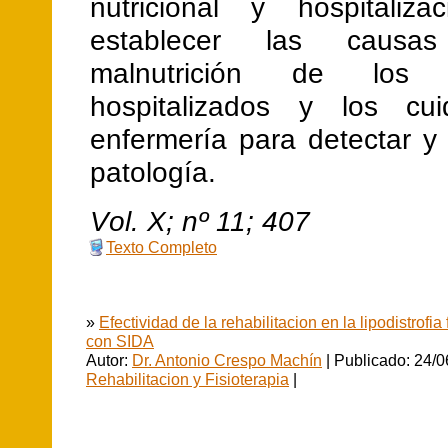
nutricional y hospitaliza
establecer las caus
malnutrición de los p
hospitalizados y los cu
enfermería para detectar y 
patología.
V
ol.
X
; nº
11
;
407
Texto Completo
»
Efectividad de la rehabilitacion en la lipodistrofia
con SIDA
Autor:
Dr. Antonio Crespo Machín
| Publicado: 24/0
Rehabilitacion y Fisioterapia
|