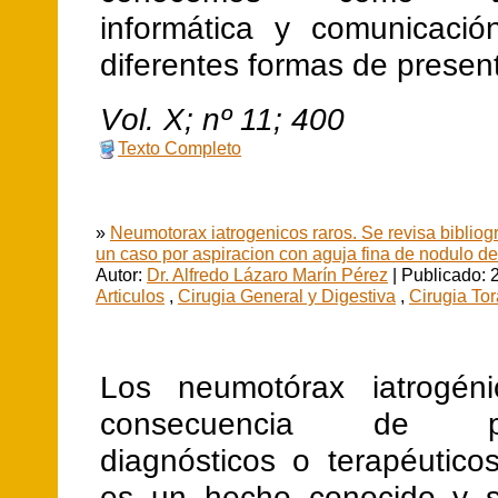
informática y comunicaci
diferentes formas de presen
V
ol.
X
; nº
11
;
400
Texto Completo
»
Neumotorax iatrogenicos raros. Se revisa bibliogr
un caso por aspiracion con aguja fina de nodulo 
Autor:
Dr. Alfredo Lázaro Marín Pérez
| Publicado: 
Articulos
,
Cirugia General y Digestiva
,
Cirugia Tor
Los neumotórax iatrogén
consecuencia de pr
diagnósticos o terapéutico
es un hecho conocido y s