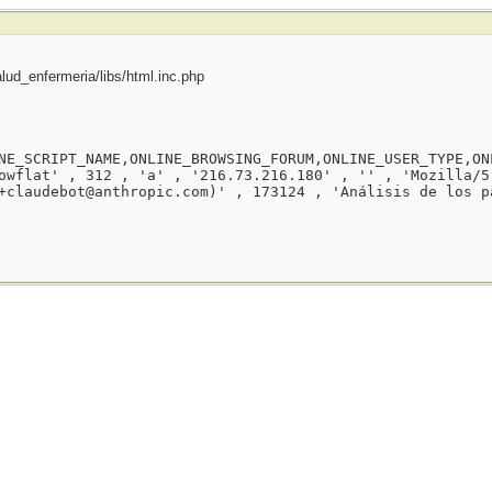
ud_enfermeria/libs/html.inc.php
NE_SCRIPT_NAME,ONLINE_BROWSING_FORUM,ONLINE_USER_TYPE,ON
owflat' , 312 , 'a' , '216.73.216.180' , '' , 'Mozilla/5
+claudebot@anthropic.com)' , 173124 , 'Análisis de los p