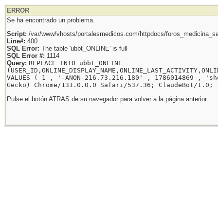
ERROR
Se ha encontrado un problema.
Script:
/var/www/vhosts/portalesmedicos.com/httpdocs/foros_medicina_sal
Line#:
400
SQL Error:
The table 'ubbt_ONLINE' is full
SQL Error #:
1114
Query:
REPLACE INTO ubbt_ONLINE
(USER_ID,ONLINE_DISPLAY_NAME,ONLINE_LAST_ACTIVITY,ONLI
VALUES ( 1 , '-ANON-216.73.216.180' , 1786014869 , 'sh
Gecko) Chrome/131.0.0.0 Safari/537.36; ClaudeBot/1.0; 
Pulse el botón ATRAS de su navegador para volver a la página anterior.