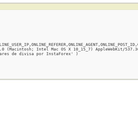
LINE_USER_IP,ONLINE_REFERER,ONLINE_AGENT,ONLINE_POST_ID,
.0 (Macintosh; Intel Mac OS X 10_15_7) AppleWebKit/537.3
ares de divisa por InstaForex' )