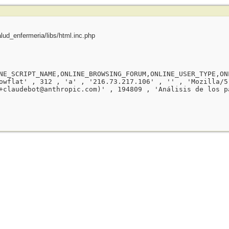
ud_enfermeria/libs/html.inc.php
NE_SCRIPT_NAME,ONLINE_BROWSING_FORUM,ONLINE_USER_TYPE,ON
owflat' , 312 , 'a' , '216.73.217.106' , '' , 'Mozilla/5
+claudebot@anthropic.com)' , 194809 , 'Análisis de los p