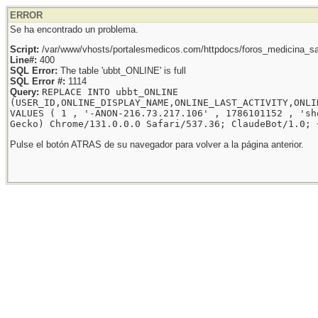
ERROR
Se ha encontrado un problema.
Script:
/var/www/vhosts/portalesmedicos.com/httpdocs/foros_medicina_sal
Line#:
400
SQL Error:
The table 'ubbt_ONLINE' is full
SQL Error #:
1114
Query:
REPLACE INTO ubbt_ONLINE
(USER_ID,ONLINE_DISPLAY_NAME,ONLINE_LAST_ACTIVITY,ONLI
VALUES ( 1 , '-ANON-216.73.217.106' , 1786101152 , 'sh
Gecko) Chrome/131.0.0.0 Safari/537.36; ClaudeBot/1.0; 
Pulse el botón ATRAS de su navegador para volver a la página anterior.