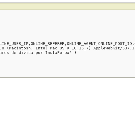
LINE_USER_IP,ONLINE_REFERER,ONLINE_AGENT,ONLINE_POST_ID,
.0 (Macintosh; Intel Mac OS X 10_15_7) AppleWebKit/537.3
ares de divisa por InstaForex' )