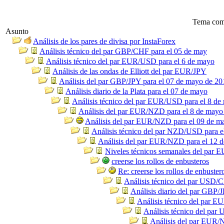
Tema com
Asunto
Análisis de los pares de divisa por InstaForex
Análisis técnico del par GBP/CHF para el 05 de may
Análisis técnico del par EUR/USD para el 6 de mayo
Análisis de las ondas de Elliott del par EUR/JPY
Análisis del par GBP/JPY para el 07 de mayo de 20
Análisis diario de la Plata para el 07 de mayo
Análisis técnico del par EUR/USD para el 8 de
Análisis del par EUR/NZD para el 8 de mayo
Análisis del par EUR/NZD para el 09 de m
Análisis técnico del par NZD/USD para e
Análisis del par EUR/NZD para el 12 
Niveles técnicos semanales del par
creerse los rollos de enbusteros
Re: creerse los rollos de enbuster
Análisis técnico del par USD/
Análisis diario del par GBP/
Análisis técnico del par 
Análisis técnico del pa
Análisis del par EUR/