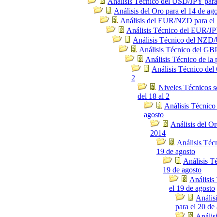
Análisis Técnico del USD/JPY para
Análisis del Oro para el 14 de ag
Análisis del EUR/NZD para el 
Análisis Técnico del EUR/JPY
Análisis Técnico del NZD/
Análisis Técnico del GBP
Análisis Técnico de la 
Análisis Técnico del 
2
Niveles Técnicos
del 18 al 2
Análisis Técnico
agosto
Análisis del Or
2014
Análisis Téc
19 de agosto
Análisis T
19 de agosto
Análisis
el 19 de agosto
Anális
para el 20 de
Anális