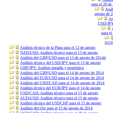
para el 20 de
Anál
agosto de 
An
USD/JPY 
para el
AUD/
Análisis técnico de la Plata para el 12 de agosto
NZD/USD: Análisis técnico para el 13 de agosto
Análisis del GBP/USD para el 13 de agosto de 2014d
Análisis técnico del USD/JPY para el 13 de agosto
GBP/JPY: Análisis intradía y pronóstico
Análisis del GBP/USD para el 14 de agosto de 2014
Análisis del EUR/USD para el 14 de agosto de 2014
Análisis del USD/CAD para el 14 de agosto de 2014
Análisis técnico del EUR/JPY para el 14 de agosto
USD/CAD: Análisis técnico para el 15 de agosto
AUD/USD: Análisis técnico para el 15 de agosto
Análisis técnico del USDCHF para el 15 de agosto
Análisis del Oro para el 15 de agosto de 2014