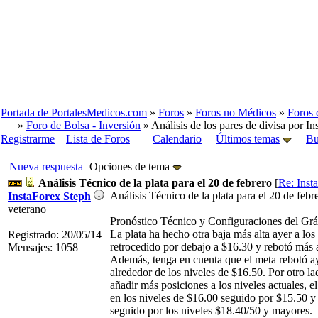
Portada de PortalesMedicos.com
»
Foros
»
Foros no Médicos
»
Foros 
»
Foro de Bolsa - Inversión
» Análisis de los pares de divisa por In
Registrarme
Lista de Foros
Calendario
Últimos temas
Bu
Nueva respuesta
Opciones de tema
Análisis Técnico de la plata para el 20 de febrero
[
Re: Inst
Análisis Técnico de la plata para el 20 de feb
InstaForex Steph
veterano
Pronóstico Técnico y Configuraciones del Grá
La plata ha hecho otra baja más alta ayer a lo
Registrado: 20/05/14
retrocedido por debajo a $16.30 y rebotó más 
Mensajes: 1058
Además, tenga en cuenta que el meta rebotó aye
alrededor de los niveles de $16.50. Por otro 
añadir más posiciones a los niveles actuales, e
en los niveles de $16.00 seguido por $15.50 y 
seguido por los niveles $18.40/50 y mayores.