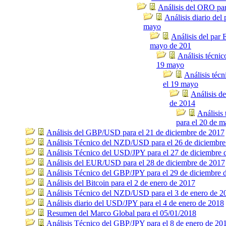
Análisis del ORO pa
Análisis diario de
mayo
Análisis del par
mayo de 201
Análisis técni
19 mayo
Análisis téc
el 19 mayo
Análisis d
de 2014
Análisis
para el 20 de m
Análisis del GBP/USD para el 21 de diciembre de 2017
Análisis Técnico del NZD/USD para el 26 de diciembre
Análisis Técnico del USD/JPY para el 27 de diciembre 
Análisis del EUR/USD para el 28 de diciembre de 2017
Análisis Técnico del GBP/JPY para el 29 de diciembre 
Análisis del Bitcoin para el 2 de enero de 2017
Análisis Técnico del NZD/USD para el 3 de enero de 2
Análisis diario del USD/JPY para el 4 de enero de 2018
Resumen del Marco Global para el 05/01/2018
Análisis Técnico del GBP/JPY para el 8 de enero de 20