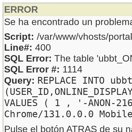
ERROR
Se ha encontrado un problem
Script:
/var/www/vhosts/porta
Line#:
400
SQL Error:
The table 'ubbt_ON
SQL Error #:
1114
REPLACE INTO ubb
Query:
(USER_ID,ONLINE_DISPLA
VALUES ( 1 , '-ANON-21
Chrome/131.0.0.0 Mobil
Pulse el botón ATRAS de su na