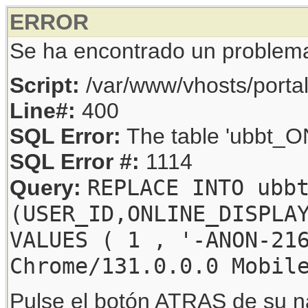
ERROR
Se ha encontrado un problem
Script:
/var/www/vhosts/porta
Line#:
400
SQL Error:
The table 'ubbt_ON
SQL Error #:
1114
REPLACE INTO ubb
Query:
(USER_ID,ONLINE_DISPLA
VALUES ( 1 , '-ANON-21
Chrome/131.0.0.0 Mobil
Pulse el botón ATRAS de su na