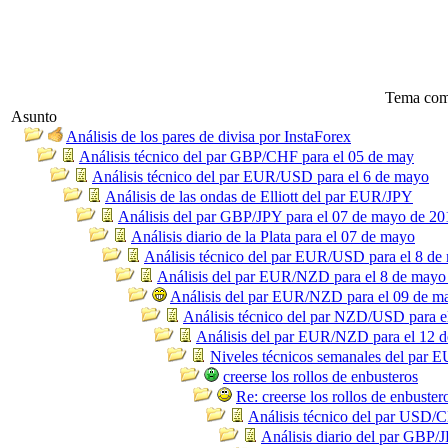
Tema com
Asunto
Análisis de los pares de divisa por InstaForex
Análisis técnico del par GBP/CHF para el 05 de may
Análisis técnico del par EUR/USD para el 6 de mayo
Análisis de las ondas de Elliott del par EUR/JPY
Análisis del par GBP/JPY para el 07 de mayo de 20
Análisis diario de la Plata para el 07 de mayo
Análisis técnico del par EUR/USD para el 8 de
Análisis del par EUR/NZD para el 8 de mayo
Análisis del par EUR/NZD para el 09 de m
Análisis técnico del par NZD/USD para e
Análisis del par EUR/NZD para el 12 
Niveles técnicos semanales del par
creerse los rollos de enbusteros
Re: creerse los rollos de enbuster
Análisis técnico del par USD/
Análisis diario del par GBP/