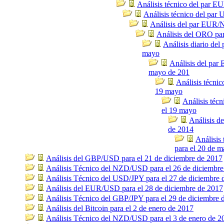
Análisis técnico del par 
Análisis técnico del pa
Análisis del par EUR/
Análisis del ORO pa
Análisis diario de
mayo
Análisis del par
mayo de 201
Análisis técni
19 mayo
Análisis téc
el 19 mayo
Análisis d
de 2014
Análisis
para el 20 de m
Análisis del GBP/USD para el 21 de diciembre de 2017
Análisis Técnico del NZD/USD para el 26 de diciembre
Análisis Técnico del USD/JPY para el 27 de diciembre 
Análisis del EUR/USD para el 28 de diciembre de 2017
Análisis Técnico del GBP/JPY para el 29 de diciembre 
Análisis del Bitcoin para el 2 de enero de 2017
Análisis Técnico del NZD/USD para el 3 de enero de 2