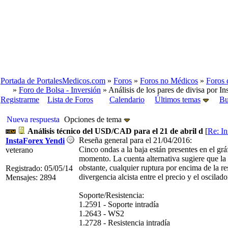
Portada de PortalesMedicos.com
»
Foros
»
Foros no Médicos
»
Foros 
»
Foro de Bolsa - Inversión
» Análisis de los pares de divisa por In
Registrarme
Lista de Foros
Calendario
Últimos temas
Bu
Nueva respuesta
Opciones de tema
Análisis técnico del USD/CAD para el 21 de abril d
[
Re: In
Reseña general para el 21/04/2016:
InstaForex Yendi
Cinco ondas a la baja están presentes en el grá
veterano
momento. La cuenta alternativa sugiere que la
obstante, cualquier ruptura por encima de la res
Registrado: 05/05/14
divergencia alcista entre el precio y el oscilad
Mensajes: 2894
Soporte/Resistencia:
1.2591 - Soporte intradía
1.2643 - WS2
1.2728 - Resistencia intradía