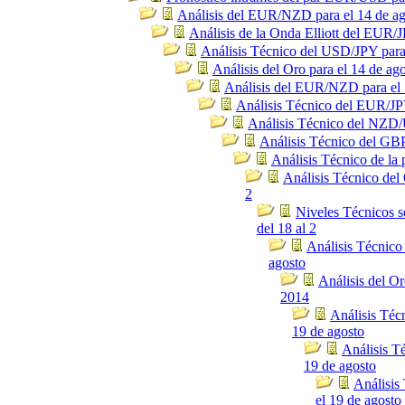
Análisis del EUR/NZD para el 14 de a
Análisis de la Onda Elliott del EUR/J
Análisis Técnico del USD/JPY para
Análisis del Oro para el 14 de ag
Análisis del EUR/NZD para el 
Análisis Técnico del EUR/JPY
Análisis Técnico del NZD/
Análisis Técnico del GBP
Análisis Técnico de la 
Análisis Técnico del 
2
Niveles Técnicos
del 18 al 2
Análisis Técnico
agosto
Análisis del Or
2014
Análisis Téc
19 de agosto
Análisis T
19 de agosto
Análisis
el 19 de agosto