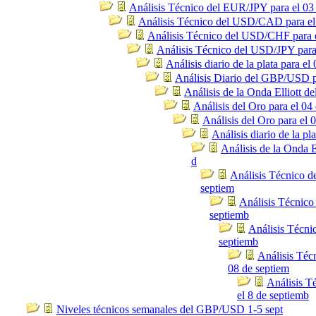
Análisis Técnico del EUR/JPY para el 03
Análisis Técnico del USD/CAD para el
Análisis Técnico del USD/CHF para e
Análisis Técnico del USD/JPY para
Análisis diario de la plata para el
Análisis Diario del GBP/USD p
Análisis de la Onda Elliott 
Análisis del Oro para el 04
Análisis del Oro para el 
Análisis diario de la pl
Análisis de la Onda E
d
Análisis Técnico 
septiem
Análisis Técnico
septiemb
Análisis Técnic
septiemb
Análisis Téc
08 de septiem
Análisis 
el 8 de septiemb
Niveles técnicos semanales del GBP/USD 1-5 sept