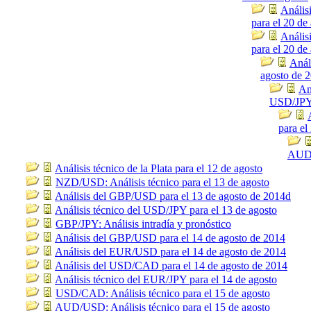
Anális
para el 20 de
Anális
para el 20 de
Anál
agosto de 
An
USD/JPY 
para el
AUD/
Análisis técnico de la Plata para el 12 de agosto
NZD/USD: Análisis técnico para el 13 de agosto
Análisis del GBP/USD para el 13 de agosto de 2014d
Análisis técnico del USD/JPY para el 13 de agosto
GBP/JPY: Análisis intradía y pronóstico
Análisis del GBP/USD para el 14 de agosto de 2014
Análisis del EUR/USD para el 14 de agosto de 2014
Análisis del USD/CAD para el 14 de agosto de 2014
Análisis técnico del EUR/JPY para el 14 de agosto
USD/CAD: Análisis técnico para el 15 de agosto
AUD/USD: Análisis técnico para el 15 de agosto