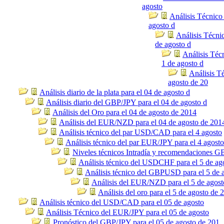
agosto
Análisis Técnico
agosto d
Análisis Técni
de agosto d
Análisis Té
1 de agosto d
Análisis Té
agosto de 20
Análisis diario de la plata para el 04 de agosto d
Análisis diario del GBP/JPY para el 04 de agosto d
Análisis del Oro para el 04 de agosto de 2014
Análisis del EUR/NZD para el 04 de agosto de 201
Análisis técnico del par USD/CAD para el 4 agosto
Análisis técnico del par EUR/JPY para el 4 agosto
Niveles técnicos Intradía y recomendaciones
Análisis técnico del USDCHF para el 5 de ag
Análisis técnico del GBPUSD para el 5 de 
Análisis del EUR/NZD para el 5 de agost
Análisis del oro para el 5 de agosto de 
Análisis técnico del USD/CAD para el 05 de agosto
Análisis Técnico del EUR/JPY para el 05 de agosto
Pronóstico del GBP/JPY para el 05 de agosto de 201