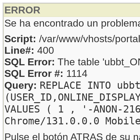
ERROR
Se ha encontrado un problem
Script:
/var/www/vhosts/porta
Line#:
400
SQL Error:
The table 'ubbt_ON
SQL Error #:
1114
REPLACE INTO ubb
Query:
(USER_ID,ONLINE_DISPLA
VALUES ( 1 , '-ANON-21
Chrome/131.0.0.0 Mobil
Pulse el botón ATRAS de su na