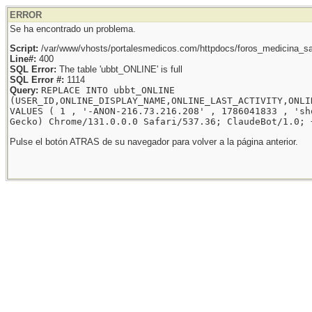
ERROR
Se ha encontrado un problema.
Script:
/var/www/vhosts/portalesmedicos.com/httpdocs/foros_medicina_sal
Line#:
400
SQL Error:
The table 'ubbt_ONLINE' is full
SQL Error #:
1114
Query:
REPLACE INTO ubbt_ONLINE
(USER_ID,ONLINE_DISPLAY_NAME,ONLINE_LAST_ACTIVITY,ONLI
VALUES ( 1 , '-ANON-216.73.216.208' , 1786041833 , 'sh
Gecko) Chrome/131.0.0.0 Safari/537.36; ClaudeBot/1.0; 
Pulse el botón ATRAS de su navegador para volver a la página anterior.