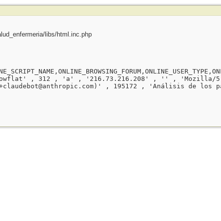
ud_enfermeria/libs/html.inc.php
NE_SCRIPT_NAME,ONLINE_BROWSING_FORUM,ONLINE_USER_TYPE,ON
owflat' , 312 , 'a' , '216.73.216.208' , '' , 'Mozilla/5
+claudebot@anthropic.com)' , 195172 , 'Análisis de los p