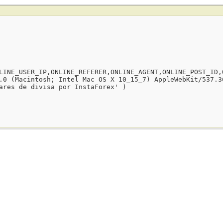
LINE_USER_IP,ONLINE_REFERER,ONLINE_AGENT,ONLINE_POST_ID,
.0 (Macintosh; Intel Mac OS X 10_15_7) AppleWebKit/537.3
ares de divisa por InstaForex' )