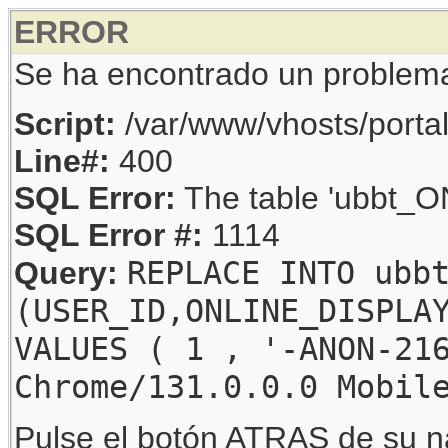
ERROR
Se ha encontrado un problem
Script:
/var/www/vhosts/porta
Line#:
400
SQL Error:
The table 'ubbt_ON
SQL Error #:
1114
REPLACE INTO ubb
Query:
(USER_ID,ONLINE_DISPLA
VALUES ( 1 , '-ANON-21
Chrome/131.0.0.0 Mobil
Pulse el botón ATRAS de su na