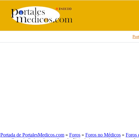
Por
Portada de PortalesMedicos.com
»
Foros
»
Foros no Médicos
»
Foros 