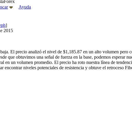
staForex
scar
Ayuda
eph
]
 de 2015
 baja. El precio analizó el nivel de $1,185.87 en un alto volumen pero c
esde que obtuvimos una señal de fuerza en la base, podemos esperar nu
l en un volumen promedio. El precio ha roto nuestra línea de tendencia 
ar encontrar niveles potenciales de resistencia y obtuve el retroceso F