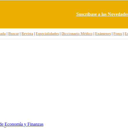
Suscríbase a las Novedade
tada
|
Buscar
|
Revista
|
Especialidades
|
Diccionario Médico
|
Exámenes
|
Foros
|
E
de Economía y Finanzas