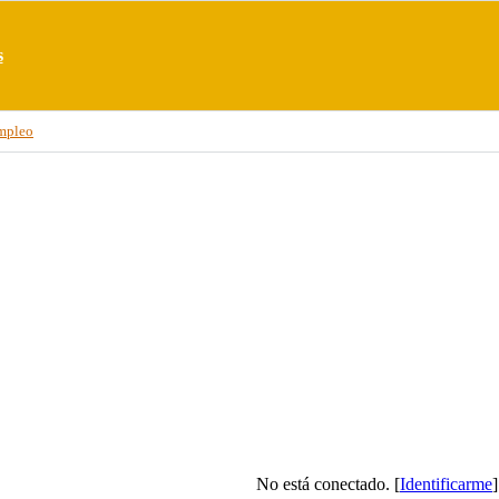
s
mpleo
No está conectado. [
Identificarme
]