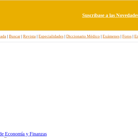
Suscríbase a las Novedade
tada
|
Buscar
|
Revista
|
Especialidades
|
Diccionario Médico
|
Exámenes
|
Foros
|
E
de Economía y Finanzas