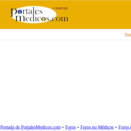
Por
Portada de PortalesMedicos.com
»
Foros
»
Foros no Médicos
»
Foros 