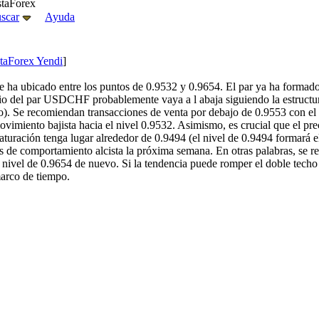
staForex
scar
Ayuda
staForex Yendi
]
a ubicado entre los puntos de 0.9532 y 0.9654. El par ya ha formado re
recio del par USDCHF probablemente vaya a l abaja siguiendo la estructur
). Se recomiendan transacciones de venta por debajo de 0.9553 con el p
movimiento bajista hacia el nivel 0.9532. Asimismo, es crucial que el p
aturación tenga lugar alrededor de 0.9494 (el nivel de 0.9494 formará el
 de comportamiento alcista la próxima semana. En otras palabras, se 
l nivel de 0.9654 de nuevo. Si la tendencia puede romper el doble tech
arco de tiempo.