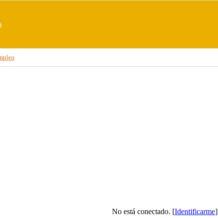
s
mpleo
No está conectado. [
Identificarme
]