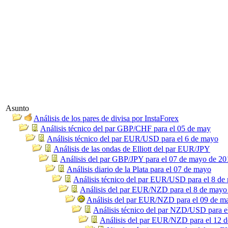
Asunto
Análisis de los pares de divisa por InstaForex
Análisis técnico del par GBP/CHF para el 05 de may
Análisis técnico del par EUR/USD para el 6 de mayo
Análisis de las ondas de Elliott del par EUR/JPY
Análisis del par GBP/JPY para el 07 de mayo de 20
Análisis diario de la Plata para el 07 de mayo
Análisis técnico del par EUR/USD para el 8 de
Análisis del par EUR/NZD para el 8 de mayo
Análisis del par EUR/NZD para el 09 de m
Análisis técnico del par NZD/USD para e
Análisis del par EUR/NZD para el 12 