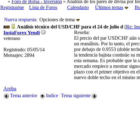
»
Foro de Bolsa - Inversión
» Análisis de los pares de divisa por In
Registrarme
Lista de Foros
Calendario
Últimos temas
Bu
Nueva respuesta
Opciones de tema
Análisis técnico del USD/CHF para el 24 de julio d
[
Re: In
Reseña:
InstaForex Yendi
El precio del par USDCHF aún se h
veterano
un reanálisis. Por lo tanto, el p
por debajo de 0.9553 (doble techo
Registrado: 05/05/14
la tendencia bajista continúe su 
Mensajes: 2894
esta semana. Es probable que la s
mercado empiece a mostrar signos
plazo con el primer objetivo en e
nuevo doble techo en el mismo m
Arriba
Tema anterior
Indice
Tema siguiente