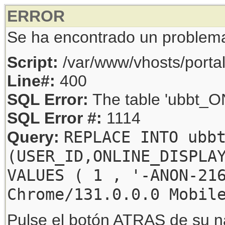
ERROR
Se ha encontrado un problem
Script:
/var/www/vhosts/porta
Line#:
400
SQL Error:
The table 'ubbt_ON
SQL Error #:
1114
REPLACE INTO ubb
Query:
(USER_ID,ONLINE_DISPLA
VALUES ( 1 , '-ANON-21
Chrome/131.0.0.0 Mobil
Pulse el botón ATRAS de su na