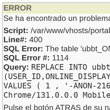
ERROR
Se ha encontrado un problem
Script:
/var/www/vhosts/porta
Line#:
400
SQL Error:
The table 'ubbt_ON
SQL Error #:
1114
REPLACE INTO ubb
Query:
(USER_ID,ONLINE_DISPLA
VALUES ( 1 , '-ANON-21
Chrome/131.0.0.0 Mobil
Pulse el botón ATRAS de su na