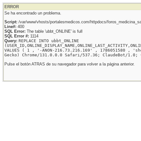
ERROR
Se ha encontrado un problema.
Script:
/var/www/vhosts/portalesmedicos.com/httpdocs/foros_medicina_sal
Line#:
400
SQL Error:
The table 'ubbt_ONLINE' is full
SQL Error #:
1114
Query:
REPLACE INTO ubbt_ONLINE
(USER_ID,ONLINE_DISPLAY_NAME,ONLINE_LAST_ACTIVITY,ONLI
VALUES ( 1 , '-ANON-216.73.216.169' , 1786051580 , 'sh
Gecko) Chrome/131.0.0.0 Safari/537.36; ClaudeBot/1.0; 
Pulse el botón ATRAS de su navegador para volver a la página anterior.