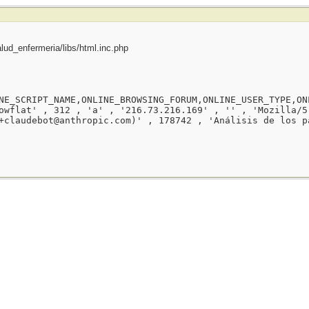
ud_enfermeria/libs/html.inc.php
NE_SCRIPT_NAME,ONLINE_BROWSING_FORUM,ONLINE_USER_TYPE,ON
owflat' , 312 , 'a' , '216.73.216.169' , '' , 'Mozilla/5
+claudebot@anthropic.com)' , 178742 , 'Análisis de los p