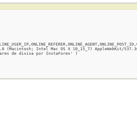
LINE_USER_IP,ONLINE_REFERER,ONLINE_AGENT,ONLINE_POST_ID,
.0 (Macintosh; Intel Mac OS X 10_15_7) AppleWebKit/537.3
ares de divisa por InstaForex' )