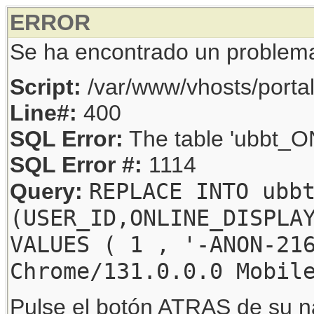
ERROR
Se ha encontrado un problem
Script:
/var/www/vhosts/porta
Line#:
400
SQL Error:
The table 'ubbt_ON
SQL Error #:
1114
REPLACE INTO ubb
Query:
(USER_ID,ONLINE_DISPLA
VALUES ( 1 , '-ANON-21
Chrome/131.0.0.0 Mobil
Pulse el botón ATRAS de su na