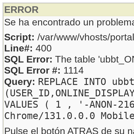
ERROR
Se ha encontrado un problem
Script:
/var/www/vhosts/porta
Line#:
400
SQL Error:
The table 'ubbt_ON
SQL Error #:
1114
REPLACE INTO ubb
Query:
(USER_ID,ONLINE_DISPLA
VALUES ( 1 , '-ANON-21
Chrome/131.0.0.0 Mobil
Pulse el botón ATRAS de su na