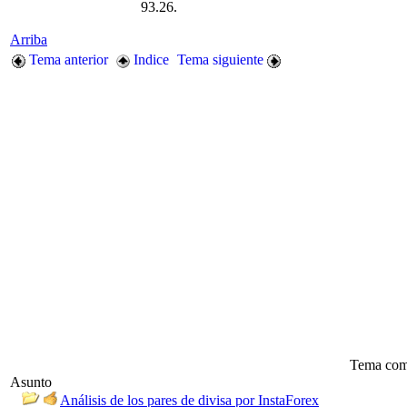
93.26.
Arriba
Tema anterior
Indice
Tema siguiente
Tema com
Asunto
Análisis de los pares de divisa por InstaForex