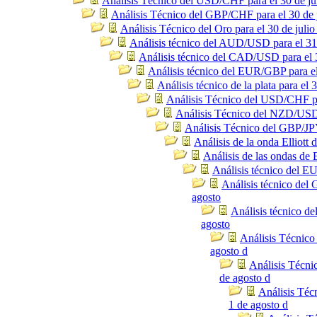
Análisis Técnico del USD/CHF para el 30 de ju
Análisis Técnico del GBP/CHF para el 30 de j
Análisis Técnico del Oro para el 30 de julio
Análisis técnico del AUD/USD para el 31 
Análisis técnico del CAD/USD para el 3
Análisis técnico del EUR/GBP para el
Análisis técnico de la plata para el 3
Análisis Técnico del USD/CHF par
Análisis Técnico del NZD/USD p
Análisis Técnico del GBP/JPY
Análisis de la onda Elliot
Análisis de las ondas de
Análisis técnico del E
Análisis técnico del
agosto
Análisis técnico d
agosto
Análisis Técnico
agosto d
Análisis Técni
de agosto d
Análisis Té
1 de agosto d