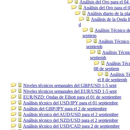
Análisis del Oro para el 04
Análisis del Oro para el 
Análisis diario de la pl
Análisis de la Onda E
d
Análisis Técnico 
septiem
Análisis Técnico
septiemb
Análisis Técnic
septiemb
Análisis Téc
08 de septiem
Análisis 
el 8 de septiemb
Niveles técnicos semanales del GBP/USD 1-5 sept
Niveles técnicos semanales del EUR/USD 1-5 sept
EUR/NZD: Ondas de Elliott para el 01 de septiembre
Análisis técnico del USD/JPY para el 01 septiembre
Análisis del GBP/JPY para el 2 de septiembre
Análisis técnico del AUD/USD para el 2 septiembre
Análisis técnico del NZD/USD para el 2 septiembre
Análisis técnico del USD/CAD para 2 de septiembre