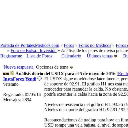
Portada de PortalesMedicos.com
»
Foros
»
Foros no Médicos
»
Foros 
»
Foro de Bolsa - Inversión
» Análisis de los pares de divisa por In
Registrarme
Lista de Foros
Calendario
Últimos temas
Bu
Nueva respuesta
Opciones de tema
Análisis diario del USDX para el 5 de mayo de 2016
[
Re: I
El USDX sigue moviéndose lateralmente, pero 
InstaForex Yendi
de soporte de 92.91. El gráfico H1 nos está m
veterano
retroceder para reanudar la caída. No obstante,
podría extender la caída hacia la zona de 92.56
Registrado: 05/05/14
Mensajes: 2894
Niveles de resistencia del gráfico H1: 93.26 / 
Niveles de soporte del gráfico H1: 92.91 / 92.
Recomendaciones de trading para hoy: en funci
USD rompe una vela bajista, el nivel de soporte