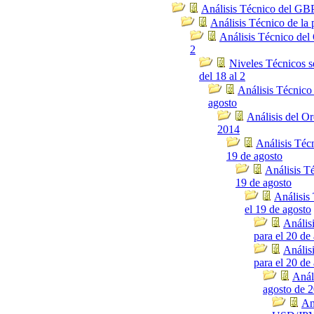
Análisis Técnico del GBP
Análisis Técnico de la 
Análisis Técnico del 
2
Niveles Técnicos
del 18 al 2
Análisis Técnico
agosto
Análisis del Or
2014
Análisis Téc
19 de agosto
Análisis T
19 de agosto
Análisis
el 19 de agosto
Anális
para el 20 de
Anális
para el 20 de
Anál
agosto de 
An