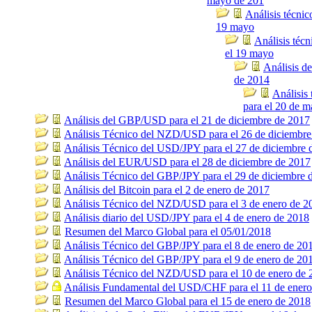
mayo de 201
Análisis técni
19 mayo
Análisis téc
el 19 mayo
Análisis d
de 2014
Análisis
para el 20 de m
Análisis del GBP/USD para el 21 de diciembre de 2017
Análisis Técnico del NZD/USD para el 26 de diciembre
Análisis Técnico del USD/JPY para el 27 de diciembre 
Análisis del EUR/USD para el 28 de diciembre de 2017
Análisis Técnico del GBP/JPY para el 29 de diciembre 
Análisis del Bitcoin para el 2 de enero de 2017
Análisis Técnico del NZD/USD para el 3 de enero de 2
Análisis diario del USD/JPY para el 4 de enero de 2018
Resumen del Marco Global para el 05/01/2018
Análisis Técnico del GBP/JPY para el 8 de enero de 20
Análisis Técnico del GBP/JPY para el 9 de enero de 20
Análisis Técnico del NZD/USD para el 10 de enero de 
Análisis Fundamental del USD/CHF para el 11 de ener
Resumen del Marco Global para el 15 de enero de 2018