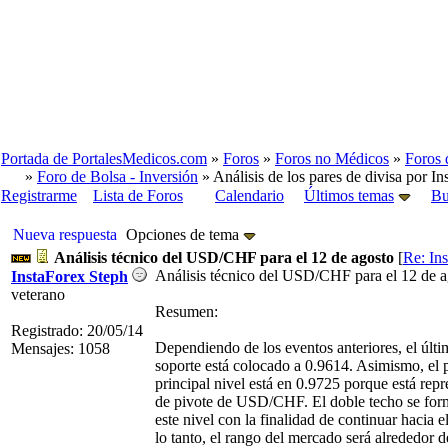
Portada de PortalesMedicos.com
»
Foros
»
Foros no Médicos
»
Foros 
»
Foro de Bolsa - Inversión
» Análisis de los pares de divisa por In
Registrarme
Lista de Foros
Calendario
Últimos temas
Bu
Nueva respuesta
Opciones de tema
Análisis técnico del USD/CHF para el 12 de agosto
[
Re: In
Análisis técnico del USD/CHF para el 12 de 
InstaForex Steph
veterano
Resumen:
Registrado: 20/05/14
Dependiendo de los eventos anteriores, el últi
Mensajes: 1058
soporte está colocado a 0.9614. Asimismo, el
principal nivel está en 0.9725 porque está rep
de pivote de USD/CHF. El doble techo se forma
este nivel con la finalidad de continuar hacia e
lo tanto, el rango del mercado será alrededor 