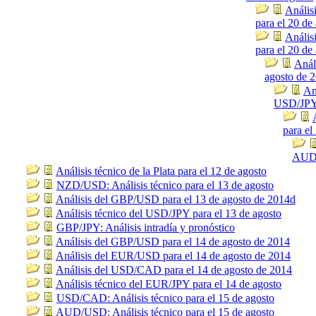
Anális
para el 20 de
Anális
para el 20 de
Anál
agosto de 
An
USD/JPY 
para el
AUD/
Análisis técnico de la Plata para el 12 de agosto
NZD/USD: Análisis técnico para el 13 de agosto
Análisis del GBP/USD para el 13 de agosto de 2014d
Análisis técnico del USD/JPY para el 13 de agosto
GBP/JPY: Análisis intradía y pronóstico
Análisis del GBP/USD para el 14 de agosto de 2014
Análisis del EUR/USD para el 14 de agosto de 2014
Análisis del USD/CAD para el 14 de agosto de 2014
Análisis técnico del EUR/JPY para el 14 de agosto
USD/CAD: Análisis técnico para el 15 de agosto
AUD/USD: Análisis técnico para el 15 de agosto