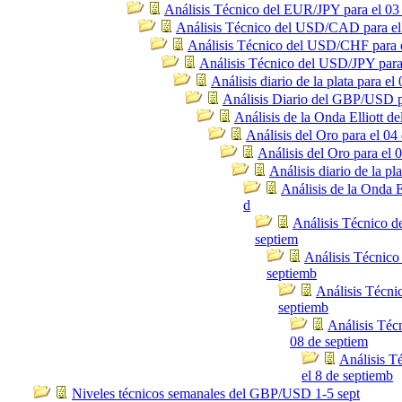
Análisis Técnico del EUR/JPY para el 03
Análisis Técnico del USD/CAD para el
Análisis Técnico del USD/CHF para e
Análisis Técnico del USD/JPY para
Análisis diario de la plata para el
Análisis Diario del GBP/USD p
Análisis de la Onda Elliott 
Análisis del Oro para el 04
Análisis del Oro para el 
Análisis diario de la pl
Análisis de la Onda E
d
Análisis Técnico 
septiem
Análisis Técnico
septiemb
Análisis Técnic
septiemb
Análisis Téc
08 de septiem
Análisis 
el 8 de septiemb
Niveles técnicos semanales del GBP/USD 1-5 sept