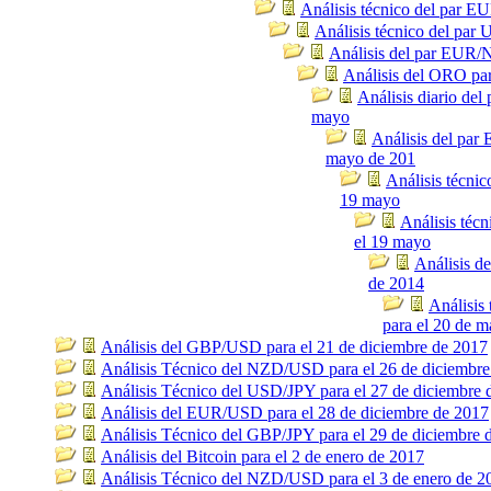
Análisis técnico del par 
Análisis técnico del pa
Análisis del par EUR/
Análisis del ORO pa
Análisis diario de
mayo
Análisis del par
mayo de 201
Análisis técni
19 mayo
Análisis téc
el 19 mayo
Análisis d
de 2014
Análisis
para el 20 de m
Análisis del GBP/USD para el 21 de diciembre de 2017
Análisis Técnico del NZD/USD para el 26 de diciembre
Análisis Técnico del USD/JPY para el 27 de diciembre 
Análisis del EUR/USD para el 28 de diciembre de 2017
Análisis Técnico del GBP/JPY para el 29 de diciembre 
Análisis del Bitcoin para el 2 de enero de 2017
Análisis Técnico del NZD/USD para el 3 de enero de 2