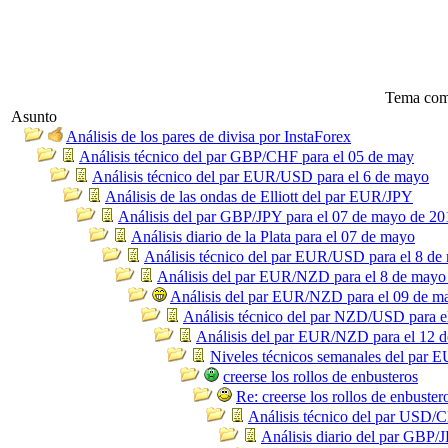
Tema com
Asunto
Análisis de los pares de divisa por InstaForex
Análisis técnico del par GBP/CHF para el 05 de may
Análisis técnico del par EUR/USD para el 6 de mayo
Análisis de las ondas de Elliott del par EUR/JPY
Análisis del par GBP/JPY para el 07 de mayo de 20
Análisis diario de la Plata para el 07 de mayo
Análisis técnico del par EUR/USD para el 8 de
Análisis del par EUR/NZD para el 8 de mayo
Análisis del par EUR/NZD para el 09 de m
Análisis técnico del par NZD/USD para e
Análisis del par EUR/NZD para el 12 
Niveles técnicos semanales del par
creerse los rollos de enbusteros
Re: creerse los rollos de enbuster
Análisis técnico del par USD/
Análisis diario del par GBP/