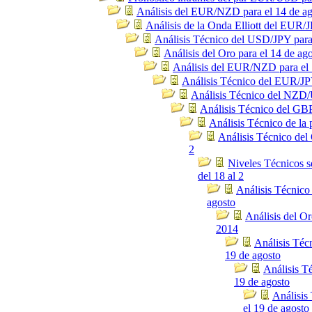
Análisis del EUR/NZD para el 14 de a
Análisis de la Onda Elliott del EUR/J
Análisis Técnico del USD/JPY para
Análisis del Oro para el 14 de ag
Análisis del EUR/NZD para el 
Análisis Técnico del EUR/JPY
Análisis Técnico del NZD/
Análisis Técnico del GBP
Análisis Técnico de la 
Análisis Técnico del 
2
Niveles Técnicos
del 18 al 2
Análisis Técnico
agosto
Análisis del Or
2014
Análisis Téc
19 de agosto
Análisis T
19 de agosto
Análisis
el 19 de agosto