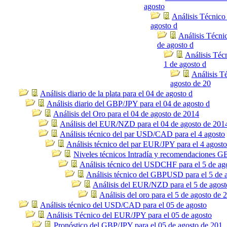
agosto
Análisis Técnico
agosto d
Análisis Técni
de agosto d
Análisis Té
1 de agosto d
Análisis Té
agosto de 20
Análisis diario de la plata para el 04 de agosto d
Análisis diario del GBP/JPY para el 04 de agosto d
Análisis del Oro para el 04 de agosto de 2014
Análisis del EUR/NZD para el 04 de agosto de 201
Análisis técnico del par USD/CAD para el 4 agosto
Análisis técnico del par EUR/JPY para el 4 agosto
Niveles técnicos Intradía y recomendaciones
Análisis técnico del USDCHF para el 5 de ag
Análisis técnico del GBPUSD para el 5 de 
Análisis del EUR/NZD para el 5 de agost
Análisis del oro para el 5 de agosto de 
Análisis técnico del USD/CAD para el 05 de agosto
Análisis Técnico del EUR/JPY para el 05 de agosto
Pronóstico del GBP/JPY para el 05 de agosto de 201