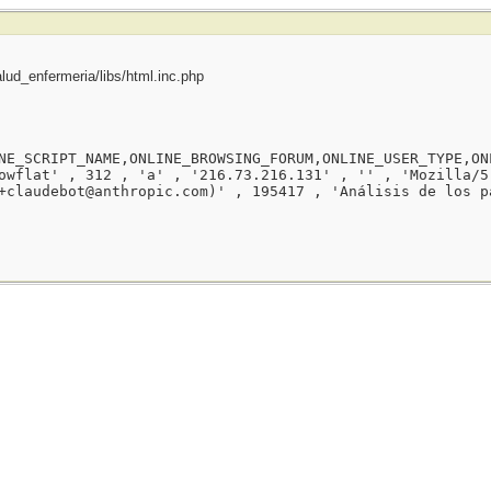
ud_enfermeria/libs/html.inc.php
NE_SCRIPT_NAME,ONLINE_BROWSING_FORUM,ONLINE_USER_TYPE,ON
owflat' , 312 , 'a' , '216.73.216.131' , '' , 'Mozilla/5
+claudebot@anthropic.com)' , 195417 , 'Análisis de los p