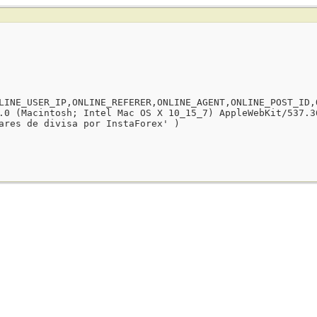
LINE_USER_IP,ONLINE_REFERER,ONLINE_AGENT,ONLINE_POST_ID,
.0 (Macintosh; Intel Mac OS X 10_15_7) AppleWebKit/537.3
ares de divisa por InstaForex' )