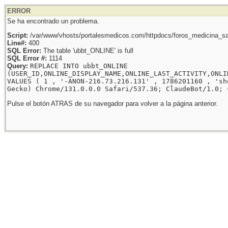
ERROR
Se ha encontrado un problema.
Script:
/var/www/vhosts/portalesmedicos.com/httpdocs/foros_medicina_sal
Line#:
400
SQL Error:
The table 'ubbt_ONLINE' is full
SQL Error #:
1114
Query:
REPLACE INTO ubbt_ONLINE
(USER_ID,ONLINE_DISPLAY_NAME,ONLINE_LAST_ACTIVITY,ONLI
VALUES ( 1 , '-ANON-216.73.216.131' , 1786201160 , 'sh
Gecko) Chrome/131.0.0.0 Safari/537.36; ClaudeBot/1.0; 
Pulse el botón ATRAS de su navegador para volver a la página anterior.