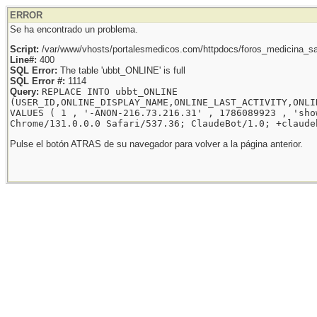
ERROR
Se ha encontrado un problema.
Script:
/var/www/vhosts/portalesmedicos.com/httpdocs/foros_medicina_sal
Line#:
400
SQL Error:
The table 'ubbt_ONLINE' is full
SQL Error #:
1114
Query:
REPLACE INTO ubbt_ONLINE
(USER_ID,ONLINE_DISPLAY_NAME,ONLINE_LAST_ACTIVITY,ONLI
VALUES ( 1 , '-ANON-216.73.216.31' , 1786089923 , 'sho
Chrome/131.0.0.0 Safari/537.36; ClaudeBot/1.0; +claude
Pulse el botón ATRAS de su navegador para volver a la página anterior.