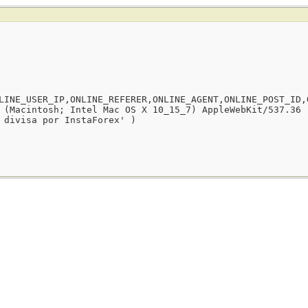
LINE_USER_IP,ONLINE_REFERER,ONLINE_AGENT,ONLINE_POST_ID,
 (Macintosh; Intel Mac OS X 10_15_7) AppleWebKit/537.36 
 divisa por InstaForex' )