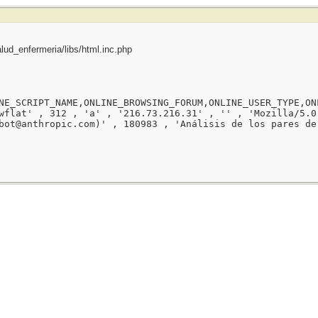
ud_enfermeria/libs/html.inc.php
NE_SCRIPT_NAME,ONLINE_BROWSING_FORUM,ONLINE_USER_TYPE,ON
wflat' , 312 , 'a' , '216.73.216.31' , '' , 'Mozilla/5.0
bot@anthropic.com)' , 180983 , 'Análisis de los pares de