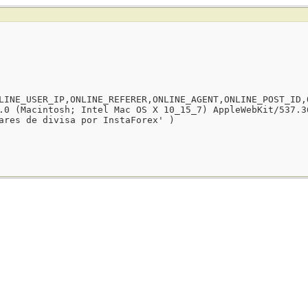
LINE_USER_IP,ONLINE_REFERER,ONLINE_AGENT,ONLINE_POST_ID,
.0 (Macintosh; Intel Mac OS X 10_15_7) AppleWebKit/537.3
ares de divisa por InstaForex' )