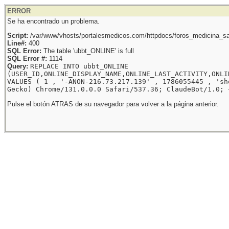
ERROR
Se ha encontrado un problema.
Script:
/var/www/vhosts/portalesmedicos.com/httpdocs/foros_medicina_sal
Line#:
400
SQL Error:
The table 'ubbt_ONLINE' is full
SQL Error #:
1114
Query:
REPLACE INTO ubbt_ONLINE
(USER_ID,ONLINE_DISPLAY_NAME,ONLINE_LAST_ACTIVITY,ONLI
VALUES ( 1 , '-ANON-216.73.217.139' , 1786055445 , 'sh
Gecko) Chrome/131.0.0.0 Safari/537.36; ClaudeBot/1.0; 
Pulse el botón ATRAS de su navegador para volver a la página anterior.