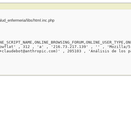
ud_enfermeria/libs/html.inc.php
NE_SCRIPT_NAME,ONLINE_BROWSING_FORUM,ONLINE_USER_TYPE,ON
owflat' , 312 , 'a' , '216.73.217.139' , '' , 'Mozilla/5
+claudebot@anthropic.com)' , 205103 , 'Análisis de los p