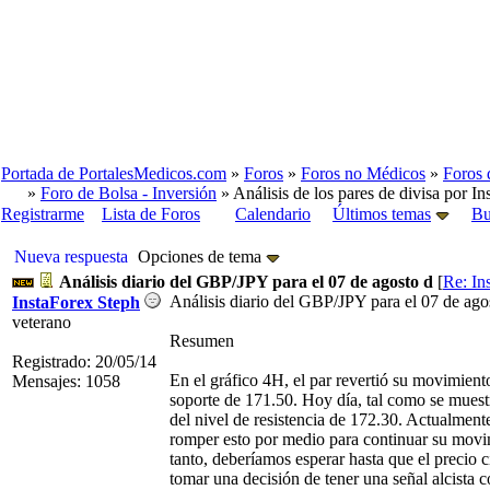
Portada de PortalesMedicos.com
»
Foros
»
Foros no Médicos
»
Foros 
»
Foro de Bolsa - Inversión
» Análisis de los pares de divisa por In
Registrarme
Lista de Foros
Calendario
Últimos temas
Bu
Nueva respuesta
Opciones de tema
Análisis diario del GBP/JPY para el 07 de agosto d
[
Re: In
Análisis diario del GBP/JPY para el 07 de ag
InstaForex Steph
veterano
Resumen
Registrado: 20/05/14
En el gráfico 4H, el par revertió su movimient
Mensajes: 1058
soporte de 171.50. Hoy día, tal como se muestr
del nivel de resistencia de 172.30. Actualmente
romper esto por medio para continuar su movimi
tanto, deberíamos esperar hasta que el precio c
tomar una decisión de tener una señal alcista c