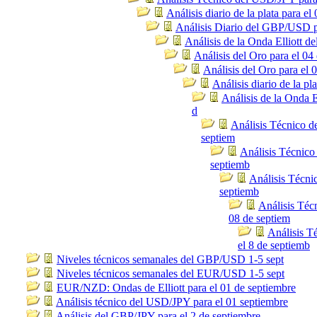
Análisis diario de la plata para el
Análisis Diario del GBP/USD p
Análisis de la Onda Elliott 
Análisis del Oro para el 04
Análisis del Oro para el 
Análisis diario de la pl
Análisis de la Onda E
d
Análisis Técnico 
septiem
Análisis Técnico
septiemb
Análisis Técnic
septiemb
Análisis Téc
08 de septiem
Análisis 
el 8 de septiemb
Niveles técnicos semanales del GBP/USD 1-5 sept
Niveles técnicos semanales del EUR/USD 1-5 sept
EUR/NZD: Ondas de Elliott para el 01 de septiembre
Análisis técnico del USD/JPY para el 01 septiembre
Análisis del GBP/JPY para el 2 de septiembre