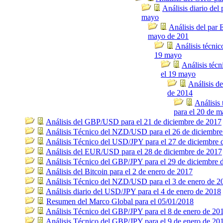
Análisis diario de
mayo
Análisis del par
mayo de 201
Análisis técni
19 mayo
Análisis téc
el 19 mayo
Análisis d
de 2014
Análisis
para el 20 de m
Análisis del GBP/USD para el 21 de diciembre de 2017
Análisis Técnico del NZD/USD para el 26 de diciembre
Análisis Técnico del USD/JPY para el 27 de diciembre 
Análisis del EUR/USD para el 28 de diciembre de 2017
Análisis Técnico del GBP/JPY para el 29 de diciembre 
Análisis del Bitcoin para el 2 de enero de 2017
Análisis Técnico del NZD/USD para el 3 de enero de 2
Análisis diario del USD/JPY para el 4 de enero de 2018
Resumen del Marco Global para el 05/01/2018
Análisis Técnico del GBP/JPY para el 8 de enero de 20
Análisis Técnico del GBP/JPY para el 9 de enero de 20