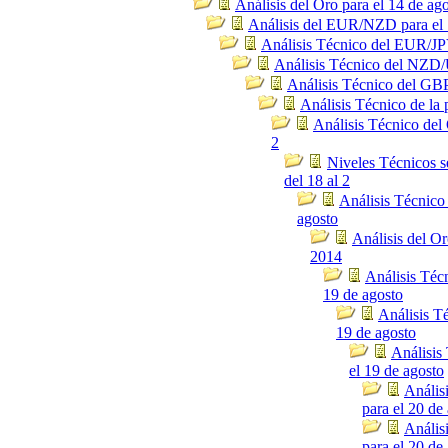
Análisis del Oro para el 14 de ag
Análisis del EUR/NZD para el 
Análisis Técnico del EUR/JPY
Análisis Técnico del NZD/
Análisis Técnico del GBP
Análisis Técnico de la 
Análisis Técnico del 
2
Niveles Técnicos
del 18 al 2
Análisis Técnico
agosto
Análisis del Or
2014
Análisis Téc
19 de agosto
Análisis T
19 de agosto
Análisis
el 19 de agosto
Anális
para el 20 de
Anális
para el 20 de