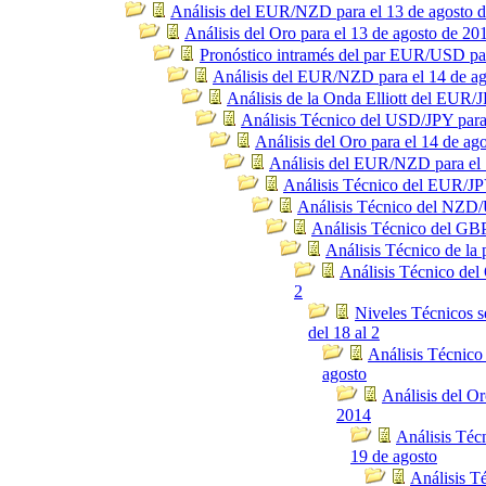
Análisis del EUR/NZD para el 13 de agosto 
Análisis del Oro para el 13 de agosto de 20
Pronóstico intramés del par EUR/USD par
Análisis del EUR/NZD para el 14 de a
Análisis de la Onda Elliott del EUR/J
Análisis Técnico del USD/JPY para
Análisis del Oro para el 14 de ag
Análisis del EUR/NZD para el 
Análisis Técnico del EUR/JPY
Análisis Técnico del NZD/
Análisis Técnico del GBP
Análisis Técnico de la 
Análisis Técnico del 
2
Niveles Técnicos
del 18 al 2
Análisis Técnico
agosto
Análisis del Or
2014
Análisis Téc
19 de agosto
Análisis T