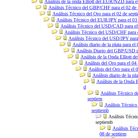
Análisis de la onda Elliott del EUR/NZD para e
Análisis Técnico del GBP/CHF para el 02 de 
Análisis Técnico del Oro para el 02 de sept
Análisis Técnico del EUR/JPY para el 03
Análisis Técnico del USD/CAD para el
Análisis Técnico del USD/CHF para e
Análisis Técnico del USD/JPY para
Análisis diario de la plata para el
Análisis Diario del GBP/USD p
Análisis de la Onda Elliott 
Análisis del Oro para el 04
Análisis del Oro para el 
Análisis diario de la pl
Análisis de la Onda E
d
Análisis Técnico 
septiem
Análisis Técnico
septiemb
Análisis Técnic
septiemb
Análisis Téc
08 de septiem