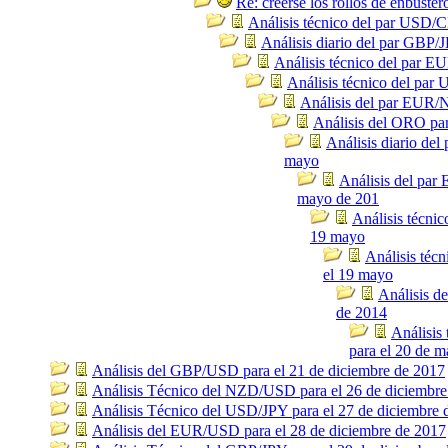
Re: creerse los rollos de enbuster
Análisis técnico del par USD/
Análisis diario del par GBP/
Análisis técnico del par 
Análisis técnico del pa
Análisis del par EUR/
Análisis del ORO pa
Análisis diario de
mayo
Análisis del par
mayo de 201
Análisis técni
19 mayo
Análisis téc
el 19 mayo
Análisis d
de 2014
Análisis
para el 20 de m
Análisis del GBP/USD para el 21 de diciembre de 2017
Análisis Técnico del NZD/USD para el 26 de diciembre
Análisis Técnico del USD/JPY para el 27 de diciembre 
Análisis del EUR/USD para el 28 de diciembre de 2017