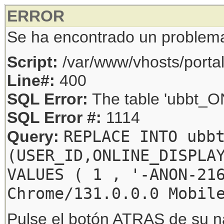
ERROR
Se ha encontrado un problem
Script:
/var/www/vhosts/porta
Line#:
400
SQL Error:
The table 'ubbt_ON
SQL Error #:
1114
REPLACE INTO ubb
Query:
(USER_ID,ONLINE_DISPLA
VALUES ( 1 , '-ANON-21
Chrome/131.0.0.0 Mobil
Pulse el botón ATRAS de su na