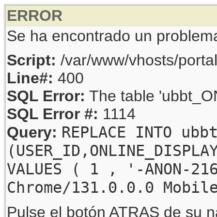
ERROR
Se ha encontrado un problem
Script:
/var/www/vhosts/porta
Line#:
400
SQL Error:
The table 'ubbt_ON
SQL Error #:
1114
REPLACE INTO ubb
Query:
(USER_ID,ONLINE_DISPLA
VALUES ( 1 , '-ANON-21
Chrome/131.0.0.0 Mobil
Pulse el botón ATRAS de su na