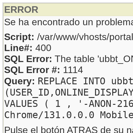
ERROR
Se ha encontrado un problem
Script:
/var/www/vhosts/porta
Line#:
400
SQL Error:
The table 'ubbt_ON
SQL Error #:
1114
REPLACE INTO ubb
Query:
(USER_ID,ONLINE_DISPLA
VALUES ( 1 , '-ANON-21
Chrome/131.0.0.0 Mobil
Pulse el botón ATRAS de su na