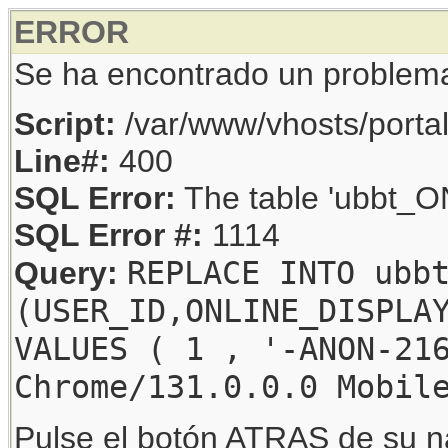
ERROR
Se ha encontrado un problem
Script:
/var/www/vhosts/porta
Line#:
400
SQL Error:
The table 'ubbt_ON
SQL Error #:
1114
REPLACE INTO ubb
Query:
(USER_ID,ONLINE_DISPLA
VALUES ( 1 , '-ANON-21
Chrome/131.0.0.0 Mobil
Pulse el botón ATRAS de su na