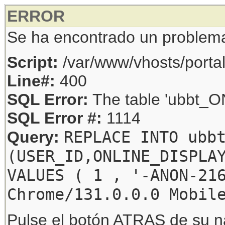
ERROR
Se ha encontrado un problem
Script:
/var/www/vhosts/porta
Line#:
400
SQL Error:
The table 'ubbt_ON
SQL Error #:
1114
REPLACE INTO ubb
Query:
(USER_ID,ONLINE_DISPLA
VALUES ( 1 , '-ANON-21
Chrome/131.0.0.0 Mobil
Pulse el botón ATRAS de su na