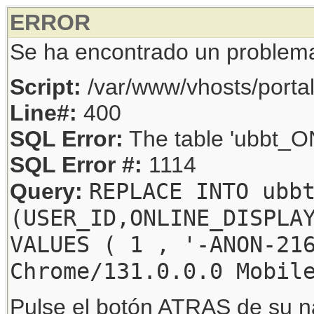
ERROR
Se ha encontrado un problem
Script:
/var/www/vhosts/porta
Line#:
400
SQL Error:
The table 'ubbt_ON
SQL Error #:
1114
REPLACE INTO ubb
Query:
(USER_ID,ONLINE_DISPLA
VALUES ( 1 , '-ANON-21
Chrome/131.0.0.0 Mobil
Pulse el botón ATRAS de su na