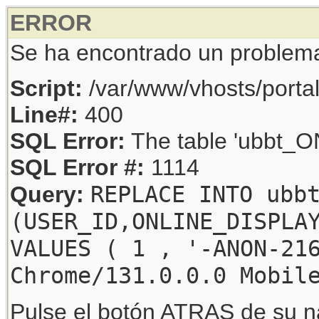
ERROR
Se ha encontrado un problem
Script:
/var/www/vhosts/porta
Line#:
400
SQL Error:
The table 'ubbt_ON
SQL Error #:
1114
REPLACE INTO ubb
Query:
(USER_ID,ONLINE_DISPLA
VALUES ( 1 , '-ANON-21
Chrome/131.0.0.0 Mobil
Pulse el botón ATRAS de su na