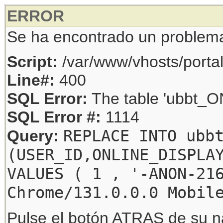
ERROR
Se ha encontrado un problem
Script:
/var/www/vhosts/porta
Line#:
400
SQL Error:
The table 'ubbt_ON
SQL Error #:
1114
REPLACE INTO ubb
Query:
(USER_ID,ONLINE_DISPLA
VALUES ( 1 , '-ANON-21
Chrome/131.0.0.0 Mobil
Pulse el botón ATRAS de su na