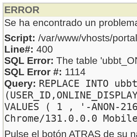
ERROR
Se ha encontrado un problem
Script:
/var/www/vhosts/porta
Line#:
400
SQL Error:
The table 'ubbt_ON
SQL Error #:
1114
REPLACE INTO ubb
Query:
(USER_ID,ONLINE_DISPLA
VALUES ( 1 , '-ANON-21
Chrome/131.0.0.0 Mobil
Pulse el botón ATRAS de su na