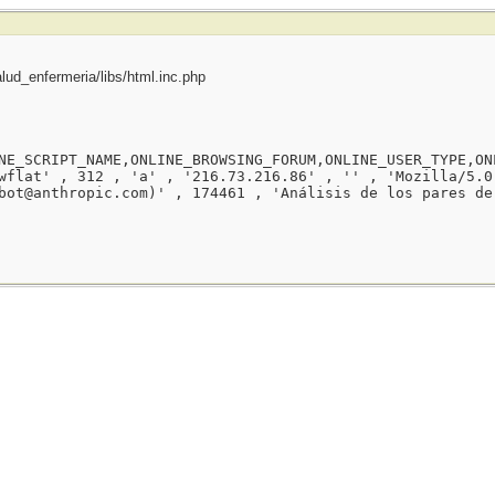
ud_enfermeria/libs/html.inc.php
NE_SCRIPT_NAME,ONLINE_BROWSING_FORUM,ONLINE_USER_TYPE,ON
wflat' , 312 , 'a' , '216.73.216.86' , '' , 'Mozilla/5.0
bot@anthropic.com)' , 174461 , 'Análisis de los pares de