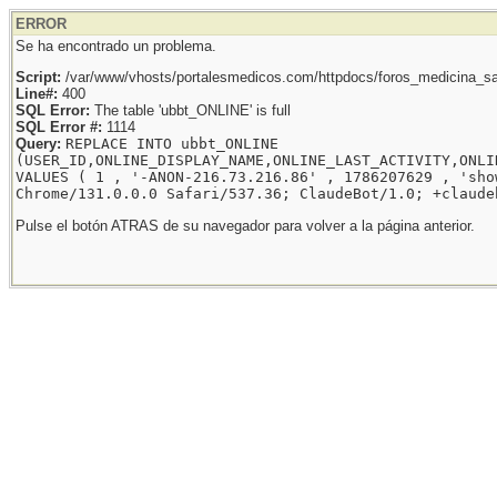
ERROR
Se ha encontrado un problema.
Script:
/var/www/vhosts/portalesmedicos.com/httpdocs/foros_medicina_sal
Line#:
400
SQL Error:
The table 'ubbt_ONLINE' is full
SQL Error #:
1114
Query:
REPLACE INTO ubbt_ONLINE
(USER_ID,ONLINE_DISPLAY_NAME,ONLINE_LAST_ACTIVITY,ONLI
VALUES ( 1 , '-ANON-216.73.216.86' , 1786207629 , 'sho
Chrome/131.0.0.0 Safari/537.36; ClaudeBot/1.0; +claude
Pulse el botón ATRAS de su navegador para volver a la página anterior.