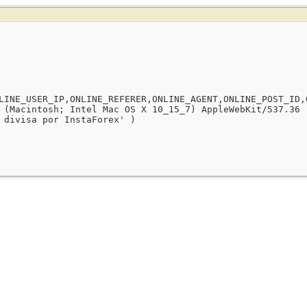
LINE_USER_IP,ONLINE_REFERER,ONLINE_AGENT,ONLINE_POST_ID,
 (Macintosh; Intel Mac OS X 10_15_7) AppleWebKit/537.36 
 divisa por InstaForex' )