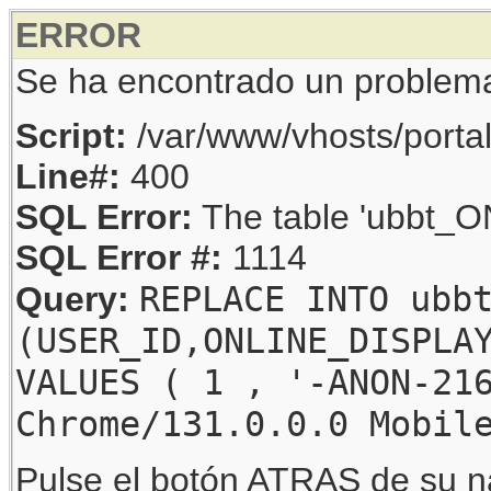
ERROR
Se ha encontrado un problem
Script:
/var/www/vhosts/porta
Line#:
400
SQL Error:
The table 'ubbt_ON
SQL Error #:
1114
REPLACE INTO ubb
Query:
(USER_ID,ONLINE_DISPLA
VALUES ( 1 , '-ANON-21
Chrome/131.0.0.0 Mobil
Pulse el botón ATRAS de su na