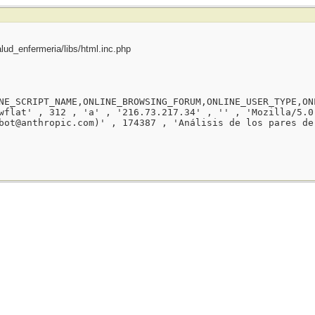
ud_enfermeria/libs/html.inc.php
NE_SCRIPT_NAME,ONLINE_BROWSING_FORUM,ONLINE_USER_TYPE,ON
wflat' , 312 , 'a' , '216.73.217.34' , '' , 'Mozilla/5.0
bot@anthropic.com)' , 174387 , 'Análisis de los pares de