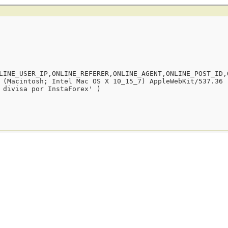
LINE_USER_IP,ONLINE_REFERER,ONLINE_AGENT,ONLINE_POST_ID,
 (Macintosh; Intel Mac OS X 10_15_7) AppleWebKit/537.36 
 divisa por InstaForex' )