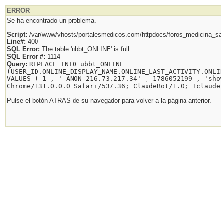
ERROR
Se ha encontrado un problema.
Script:
/var/www/vhosts/portalesmedicos.com/httpdocs/foros_medicina_sal
Line#:
400
SQL Error:
The table 'ubbt_ONLINE' is full
SQL Error #:
1114
Query:
REPLACE INTO ubbt_ONLINE
(USER_ID,ONLINE_DISPLAY_NAME,ONLINE_LAST_ACTIVITY,ONLI
VALUES ( 1 , '-ANON-216.73.217.34' , 1786052199 , 'sho
Chrome/131.0.0.0 Safari/537.36; ClaudeBot/1.0; +claude
Pulse el botón ATRAS de su navegador para volver a la página anterior.