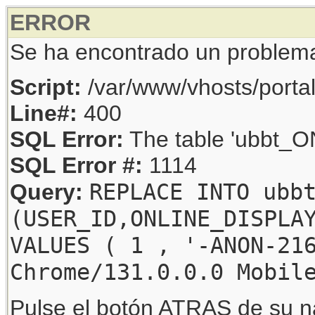
ERROR
Se ha encontrado un problem
Script:
/var/www/vhosts/porta
Line#:
400
SQL Error:
The table 'ubbt_ON
SQL Error #:
1114
REPLACE INTO ubb
Query:
(USER_ID,ONLINE_DISPLA
VALUES ( 1 , '-ANON-21
Chrome/131.0.0.0 Mobil
Pulse el botón ATRAS de su na