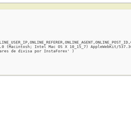
LINE_USER_IP,ONLINE_REFERER,ONLINE_AGENT,ONLINE_POST_ID,
.0 (Macintosh; Intel Mac OS X 10_15_7) AppleWebKit/537.3
ares de divisa por InstaForex' )