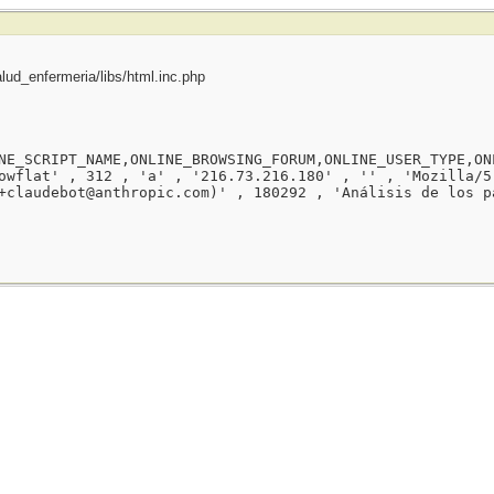
ud_enfermeria/libs/html.inc.php
NE_SCRIPT_NAME,ONLINE_BROWSING_FORUM,ONLINE_USER_TYPE,ON
owflat' , 312 , 'a' , '216.73.216.180' , '' , 'Mozilla/5
+claudebot@anthropic.com)' , 180292 , 'Análisis de los p