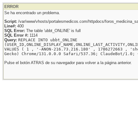
ERROR
Se ha encontrado un problema.
Script:
/var/www/vhosts/portalesmedicos.com/httpdocs/foros_medicina_sal
Line#:
400
SQL Error:
The table 'ubbt_ONLINE' is full
SQL Error #:
1114
Query:
REPLACE INTO ubbt_ONLINE
(USER_ID,ONLINE_DISPLAY_NAME,ONLINE_LAST_ACTIVITY,ONLI
VALUES ( 1 , '-ANON-216.73.216.180' , 1786272663 , 'sh
Gecko) Chrome/131.0.0.0 Safari/537.36; ClaudeBot/1.0; 
Pulse el botón ATRAS de su navegador para volver a la página anterior.