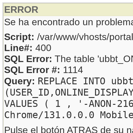
ERROR
Se ha encontrado un problem
Script:
/var/www/vhosts/porta
Line#:
400
SQL Error:
The table 'ubbt_ON
SQL Error #:
1114
REPLACE INTO ubb
Query:
(USER_ID,ONLINE_DISPLA
VALUES ( 1 , '-ANON-21
Chrome/131.0.0.0 Mobil
Pulse el botón ATRAS de su na