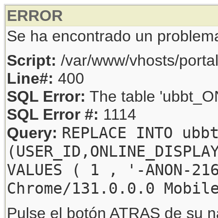
ERROR
Se ha encontrado un problem
Script:
/var/www/vhosts/porta
Line#:
400
SQL Error:
The table 'ubbt_ON
SQL Error #:
1114
REPLACE INTO ubb
Query:
(USER_ID,ONLINE_DISPLA
VALUES ( 1 , '-ANON-21
Chrome/131.0.0.0 Mobil
Pulse el botón ATRAS de su na