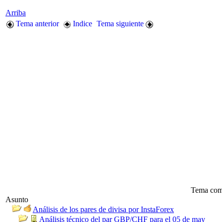
Arriba
Tema anterior
Indice
Tema siguiente
Tema com
Asunto
Análisis de los pares de divisa por InstaForex
Análisis técnico del par GBP/CHF para el 05 de may