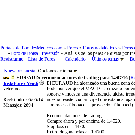
Portada de PortalesMedicos.com
»
Foros
»
Foros no Médicos
»
Foros 
»
Foro de Bolsa - Inversión
» Análisis de los pares de divisa por In
Registrarme
Lista de Foros
Calendario
Últimos temas
Bu
Nueva respuesta
Opciones de tema
EUR/AUD: recomendaciones de trading para 14/07/16
[
Re
El EURAUD ha alcanzado una buena zona de c
InstaForex Yendi
Podemos ver que el MACD ha cruzado por enci
veterano
soporte y muestra una divergencia alcista frent
nuestra resistencia principal que estamos jugan
Registrado: 05/05/14
+ retroceso fibonacci + proyección fibonacci).
Mensajes: 2894
Recomendaciones de trading:
Compre ahora y por encima de 1.4520.
Stop loss en 1.4370.
Retiro de ganancias en 1.4700.