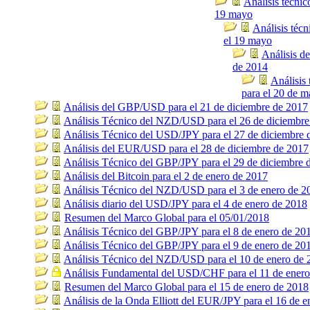
Análisis técni
19 mayo
Análisis téc
el 19 mayo
Análisis d
de 2014
Análisis
para el 20 de m
Análisis del GBP/USD para el 21 de diciembre de 2017
Análisis Técnico del NZD/USD para el 26 de diciembre
Análisis Técnico del USD/JPY para el 27 de diciembre 
Análisis del EUR/USD para el 28 de diciembre de 2017
Análisis Técnico del GBP/JPY para el 29 de diciembre 
Análisis del Bitcoin para el 2 de enero de 2017
Análisis Técnico del NZD/USD para el 3 de enero de 2
Análisis diario del USD/JPY para el 4 de enero de 2018
Resumen del Marco Global para el 05/01/2018
Análisis Técnico del GBP/JPY para el 8 de enero de 20
Análisis Técnico del GBP/JPY para el 9 de enero de 20
Análisis Técnico del NZD/USD para el 10 de enero de 
Análisis Fundamental del USD/CHF para el 11 de ener
Resumen del Marco Global para el 15 de enero de 2018
Análisis de la Onda Elliott del EUR/JPY para el 16 de 