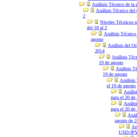
Análisis Técnico de la 
Análisis Técnico del 
2
Niveles Técnicos
del 18 al 2
Análisis Técnico
agosto
Análisis del Or
2014
Análisis Téc
19 de agosto
Análisis T
19 de agosto
Análisis
el 19 de agosto
Anális
para el 20 de
Anális
para el 20 de
Anál
agosto de 
An
USD/JPY 