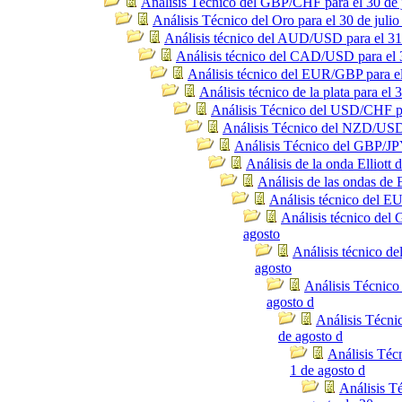
Análisis Técnico del GBP/CHF para el 30 de j
Análisis Técnico del Oro para el 30 de julio
Análisis técnico del AUD/USD para el 31 
Análisis técnico del CAD/USD para el 3
Análisis técnico del EUR/GBP para el
Análisis técnico de la plata para el 3
Análisis Técnico del USD/CHF par
Análisis Técnico del NZD/USD p
Análisis Técnico del GBP/JPY
Análisis de la onda Elliot
Análisis de las ondas de
Análisis técnico del E
Análisis técnico del
agosto
Análisis técnico d
agosto
Análisis Técnico
agosto d
Análisis Técni
de agosto d
Análisis Té
1 de agosto d
Análisis Té