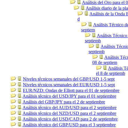
Análisis del Oro para el 
Análisis diario de la pl
Análisis de la Onda E
d
Análisis Técnico 
septiem
Análisis Técnico
septiemb
Análisis Técnic
septiemb
Análisis Téc
08 de septiem
Análisis 
el 8 de septiemb
Niveles técnicos semanales del GBP/USD 1-5 sept
Niveles técnicos semanales del EUR/USD 1-5 sept
EUR/NZD: Ondas de Elliott para el 01 de septiembre
Análisis técnico del USD/JPY para el 01 septiembre
Análisis del GBP/JPY para el 2 de septiembre
Análisis técnico del AUD/USD para el 2 septiembre
Análisis técnico del NZD/USD para el 2 septiembre
Análisis técnico del USD/CAD para 2 de septiembre
Análisis técnico del GBP/USD para el 3 septiembre