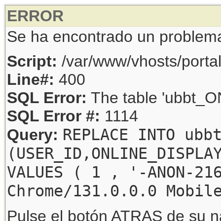
ERROR
Se ha encontrado un problem
Script:
/var/www/vhosts/porta
Line#:
400
SQL Error:
The table 'ubbt_ON
SQL Error #:
1114
REPLACE INTO ubb
Query:
(USER_ID,ONLINE_DISPLA
VALUES ( 1 , '-ANON-21
Chrome/131.0.0.0 Mobil
Pulse el botón ATRAS de su na