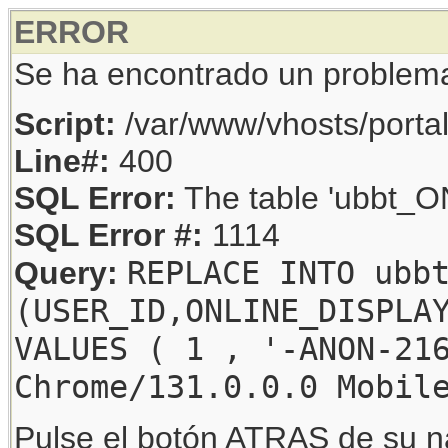
ERROR
Se ha encontrado un problem
Script:
/var/www/vhosts/porta
Line#:
400
SQL Error:
The table 'ubbt_ON
SQL Error #:
1114
REPLACE INTO ubb
Query:
(USER_ID,ONLINE_DISPLA
VALUES ( 1 , '-ANON-21
Chrome/131.0.0.0 Mobil
Pulse el botón ATRAS de su na